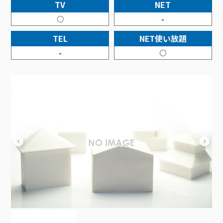
接続・設定⽅法
TV
NET
イベントカレンダー
機器⼀覧
ポテトホーム防犯カメラ
オプションサービス
料⾦プラン
でんきトップ
暮らしを快適にするサービス
○
-
訪問サポート＆サポートパックサービス料⾦表
講座のご案内
オプションサービス
auスマートバリュー
機種⼀覧
ポラリンでんき×ポテト
暮らしを快適にするサービストップ
TEL
NET使い放題
マイページ
インターネットギガシェアプラン
auまとめトーク
オプションサービス
ポテトでんき
ポテトライフメール
-
○
ケーブルプラスでんき
⽣活あんしんサービス
お申し込み
みるプラス