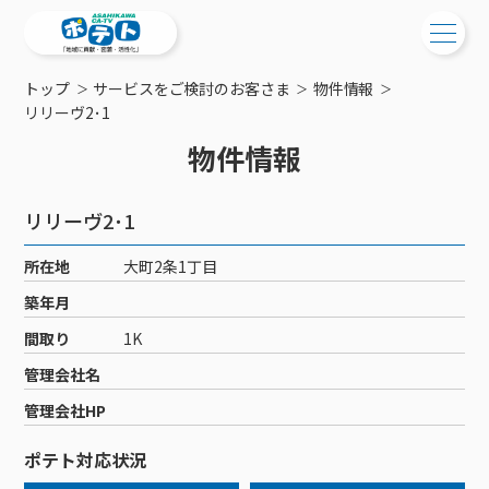
トップ
サービスをご検討のお客さま
物件情報
ご検討中の方
リリーヴ2･1
物件情報
ご検討中の方
ご加入中の方
サービス提供エリア
ご加入中の方
リリーヴ2･1
サービス案内
工事・配線について
ご加入中のサービス確認・変更
所在地
大町2条1丁目
サービス案内
コミチャン
新居をご検討中の方へ
WEBメール
築年月
ケーブルテレビ
ポテトを導入している集合住宅
お困りの方はこちら
サポートサービス
間取り
1K
ケーブルテレビトップ
インターネット
物件情報
サポートサービストップ
管理会社名
新着情報
チャンネル紹介
インターネットトップ
会社案内
固定電話
特典・キャンペーン
リモートコール
管理会社HP
メンテナンス・障害情報
料⾦プラン
料⾦プラン
固定電話トップ
ポテトスマートフォン
おトクな割引サービス
メンテナンス
回線速度測定
ポテト対応状況
ポテトからのプレゼント
NHK衛星受信料団体⼀括⽀払
Wi-Fiサービス
基本料⾦・通話料⾦
ポテトスマートフォントップ
障害情報
でんき