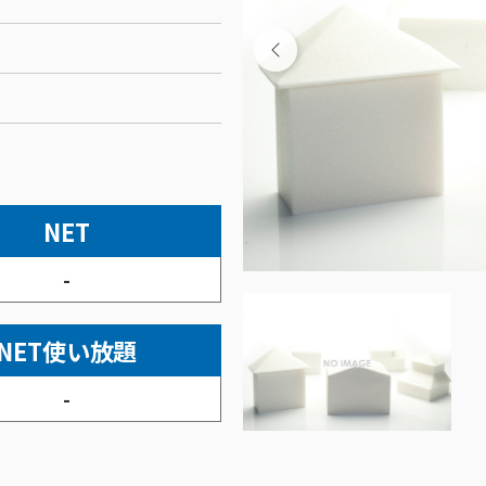
NET
-
NET使い放題
-