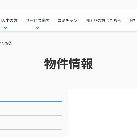
加入中の方
サービス案内
コミチャン
お困りの方はこちら
会
ケーブルテレ
ア
ご加入中のサービス確認・変更
ケーブルテレビ
イツ9条
チャンネル紹
インターネッ
て
WEBメール
インターネット
物件情報
サポートサービストップ
料⾦プラン
料⾦プラン
固定電話トッ
方へ
サポートサービス
固定電話
リモートコール
NHK衛星受
Wi-Fiサービ
基本料⾦・通
ポテトスマー
いる集合住宅
新着情報
ポテトスマートフォン
回線速度測定
機器⼀覧
ポテトホーム
オプションサ
料⾦プラン
でんきトップ
メンテナンス・障害情報
でんき
接続・設定⽅法
オプションサ
auスマート
機種⼀覧
ポラリンでん
暮らしを快適
ン
ポテトからのプレゼント
暮らしを快適にするサービス
訪問サポート＆サポートパッ
インターネッ
auまとめトー
オプションサ
ポテトでんき
ポテトライフ
ビス
イベントカレンダー
ケーブルプラ
⽣活あんしん
講座のご案内
みるプラス