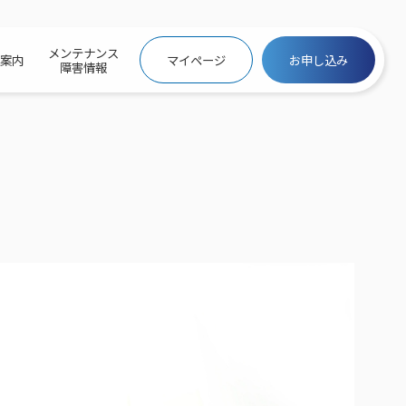
メンテナンス
社案内
マイページ
お申し込み
障害情報
ビトップ
介
トトップ
プ
信料団体⼀括⽀払
ス
話料⾦
トフォントップ
防犯カメラ
ービス
ービス
バリュー
き×ポテト
にするサービストップ
クサービス料⾦表
トギガシェアプラン
ク
ービス
メール
スでんき
サービス