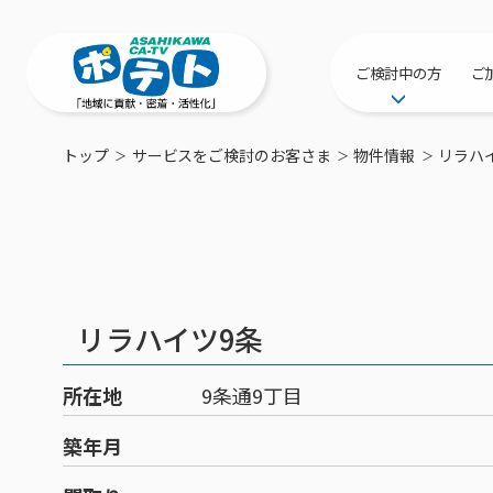
ご検討中の方
ご
サービス提供エリ
トップ
サービスをご検討のお客さま
物件情報
リラハ
工事・配線につい
新居をご検討中の
ポテトを導入して
物件情報
特典・キャンペー
リラハイツ9条
おトクな割引サー
所在地
9条通9丁目
築年月