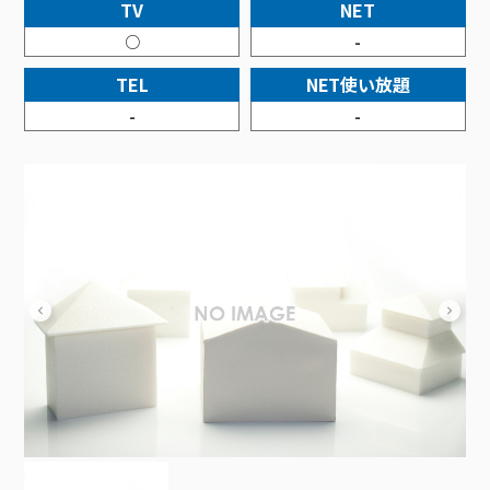
接続・設定⽅法
TV
NET
イベントカレンダー
機器⼀覧
ポテトホーム防犯カメラ
オプションサービス
料⾦プラン
でんきトップ
暮らしを快適にするサービス
○
-
訪問サポート＆サポートパックサービス料⾦表
講座のご案内
オプションサービス
auスマートバリュー
機種⼀覧
ポラリンでんき×ポテト
暮らしを快適にするサービストップ
TEL
NET使い放題
マイページ
インターネットギガシェアプラン
auまとめトーク
オプションサービス
ポテトでんき
ポテトライフメール
-
-
ケーブルプラスでんき
⽣活あんしんサービス
お申し込み
みるプラス