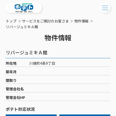
トップ
サービスをご検討のお客さま
物件情報
ご検討中の方
リバージュミキＡ館
物件情報
ご検討中の方
ご加入中の方
サービス提供エリア
ご加入中の方
リバージュミキＡ館
サービス案内
工事・配線について
ご加入中のサービス確認・変更
所在地
川端町4条9丁目
サービス案内
コミチャン
新居をご検討中の方へ
WEBメール
築年月
ケーブルテレビ
ポテトを導入している集合住宅
お困りの方はこちら
サポートサービス
間取り
ケーブルテレビトップ
インターネット
物件情報
サポートサービストップ
管理会社名
新着情報
チャンネル紹介
インターネットトップ
会社案内
固定電話
特典・キャンペーン
リモートコール
管理会社HP
メンテナンス・障害情報
料⾦プラン
料⾦プラン
固定電話トップ
ポテトスマートフォン
おトクな割引サービス
メンテナンス
回線速度測定
ポテト対応状況
ポテトからのプレゼント
NHK衛星受信料団体⼀括⽀払
Wi-Fiサービス
基本料⾦・通話料⾦
ポテトスマートフォントップ
障害情報
でんき