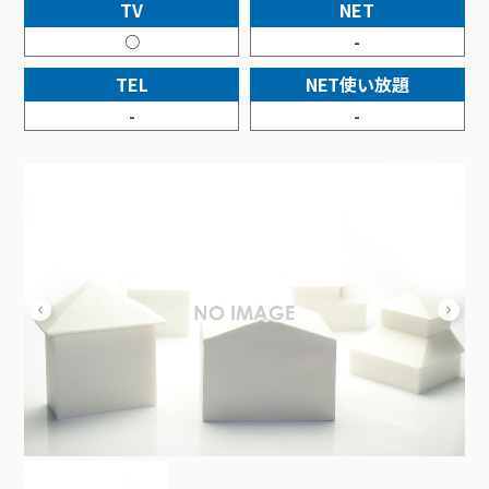
接続・設定⽅法
TV
NET
イベントカレンダー
機器⼀覧
ポテトホーム防犯カメラ
オプションサービス
料⾦プラン
でんきトップ
暮らしを快適にするサービス
○
-
訪問サポート＆サポートパックサービス料⾦表
講座のご案内
オプションサービス
auスマートバリュー
機種⼀覧
ポラリンでんき×ポテト
暮らしを快適にするサービストップ
TEL
NET使い放題
マイページ
インターネットギガシェアプラン
auまとめトーク
オプションサービス
ポテトでんき
ポテトライフメール
-
-
ケーブルプラスでんき
⽣活あんしんサービス
お申し込み
みるプラス