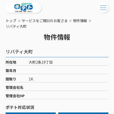
トップ
サービスをご検討のお客さま
物件情報
ご検討中の方
リバティ大町
物件情報
ご検討中の方
ご加入中の方
サービス提供エリア
ご加入中の方
リバティ大町
サービス案内
工事・配線について
ご加入中のサービス確認・変更
所在地
大町2条19丁目
サービス案内
コミチャン
新居をご検討中の方へ
WEBメール
築年月
ケーブルテレビ
ポテトを導入している集合住宅
お困りの方はこちら
サポートサービス
間取り
1K
ケーブルテレビトップ
インターネット
物件情報
サポートサービストップ
管理会社名
新着情報
チャンネル紹介
インターネットトップ
会社案内
固定電話
特典・キャンペーン
リモートコール
管理会社HP
メンテナンス・障害情報
料⾦プラン
料⾦プラン
固定電話トップ
ポテトスマートフォン
おトクな割引サービス
メンテナンス
回線速度測定
ポテト対応状況
ポテトからのプレゼント
NHK衛星受信料団体⼀括⽀払
Wi-Fiサービス
基本料⾦・通話料⾦
ポテトスマートフォントップ
障害情報
でんき