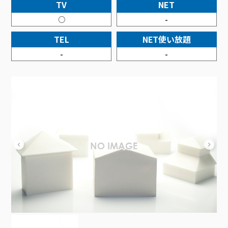
接続・設定⽅法
TV
NET
イベントカレンダー
機器⼀覧
ポテトホーム防犯カメラ
オプションサービス
料⾦プラン
でんきトップ
暮らしを快適にするサービス
○
-
訪問サポート＆サポートパックサービス料⾦表
講座のご案内
オプションサービス
auスマートバリュー
機種⼀覧
ポラリンでんき×ポテト
暮らしを快適にするサービストップ
TEL
NET使い放題
マイページ
インターネットギガシェアプラン
auまとめトーク
オプションサービス
ポテトでんき
ポテトライフメール
-
-
ケーブルプラスでんき
⽣活あんしんサービス
お申し込み
みるプラス