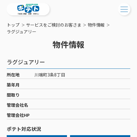
トップ
サービスをご検討のお客さま
物件情報
ご検討中の方
ラグジュアリー
物件情報
ご検討中の方
ご加入中の方
サービス提供エリア
ご加入中の方
ラグジュアリー
サービス案内
工事・配線について
ご加入中のサービス確認・変更
所在地
川端町3条8丁目
サービス案内
コミチャン
新居をご検討中の方へ
WEBメール
築年月
ケーブルテレビ
ポテトを導入している集合住宅
お困りの方はこちら
サポートサービス
間取り
ケーブルテレビトップ
インターネット
物件情報
サポートサービストップ
管理会社名
新着情報
チャンネル紹介
インターネットトップ
会社案内
固定電話
特典・キャンペーン
リモートコール
管理会社HP
メンテナンス・障害情報
料⾦プラン
料⾦プラン
固定電話トップ
ポテトスマートフォン
おトクな割引サービス
メンテナンス
回線速度測定
ポテト対応状況
ポテトからのプレゼント
NHK衛星受信料団体⼀括⽀払
Wi-Fiサービス
基本料⾦・通話料⾦
ポテトスマートフォントップ
障害情報
でんき