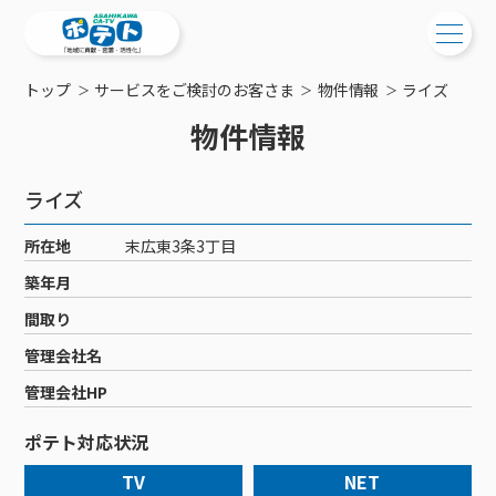
トップ
サービスをご検討のお客さま
物件情報
ライズ
ご検討中の方
物件情報
ご検討中の方
ご加入中の方
ライズ
サービス提供エリア
ご加入中の方
サービス案内
工事・配線について
所在地
末広東3条3丁目
ご加入中のサービス確認・変更
サービス案内
コミチャン
築年月
新居をご検討中の方へ
WEBメール
ケーブルテレビ
間取り
ポテトを導入している集合住宅
お困りの方はこちら
サポートサービス
ケーブルテレビトップ
管理会社名
インターネット
物件情報
サポートサービストップ
新着情報
チャンネル紹介
インターネットトップ
管理会社HP
会社案内
固定電話
特典・キャンペーン
リモートコール
メンテナンス・障害情報
料⾦プラン
料⾦プラン
固定電話トップ
ポテト対応状況
ポテトスマートフォン
おトクな割引サービス
メンテナンス
回線速度測定
ポテトからのプレゼント
NHK衛星受信料団体⼀括⽀払
Wi-Fiサービス
基本料⾦・通話料⾦
ポテトスマートフォントップ
障害情報
TV
NET
でんき