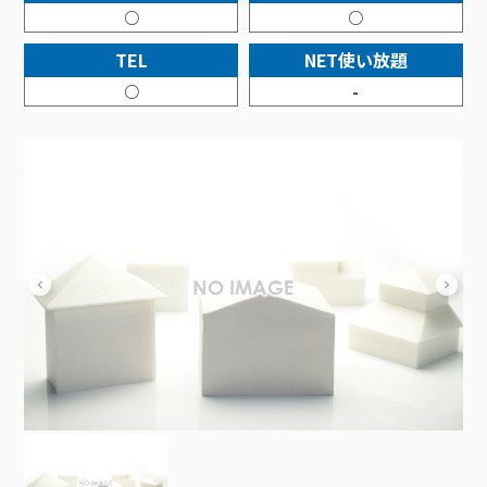
接続・設定⽅法
イベントカレンダー
○
○
機器⼀覧
ポテトホーム防犯カメラ
オプションサービス
料⾦プラン
でんきトップ
暮らしを快適にするサービス
訪問サポート＆サポートパックサービス料⾦表
講座のご案内
TEL
NET使い放題
オプションサービス
auスマートバリュー
機種⼀覧
ポラリンでんき×ポテト
暮らしを快適にするサービストップ
マイページ
○
-
インターネットギガシェアプラン
auまとめトーク
オプションサービス
ポテトでんき
ポテトライフメール
ケーブルプラスでんき
⽣活あんしんサービス
お申し込み
みるプラス