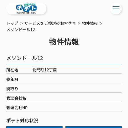
トップ
サービスをご検討のお客さま
物件情報
ご検討中の方
メゾンドール12
物件情報
ご検討中の方
ご加入中の方
サービス提供エリア
ご加入中の方
メゾンドール12
サービス案内
工事・配線について
ご加入中のサービス確認・変更
所在地
北門町12丁目
サービス案内
コミチャン
新居をご検討中の方へ
WEBメール
築年月
ケーブルテレビ
ポテトを導入している集合住宅
お困りの方はこちら
サポートサービス
間取り
ケーブルテレビトップ
インターネット
物件情報
サポートサービストップ
管理会社名
新着情報
チャンネル紹介
インターネットトップ
会社案内
固定電話
特典・キャンペーン
リモートコール
管理会社HP
メンテナンス・障害情報
料⾦プラン
料⾦プラン
固定電話トップ
ポテトスマートフォン
おトクな割引サービス
メンテナンス
回線速度測定
ポテト対応状況
ポテトからのプレゼント
NHK衛星受信料団体⼀括⽀払
Wi-Fiサービス
基本料⾦・通話料⾦
ポテトスマートフォントップ
障害情報
でんき