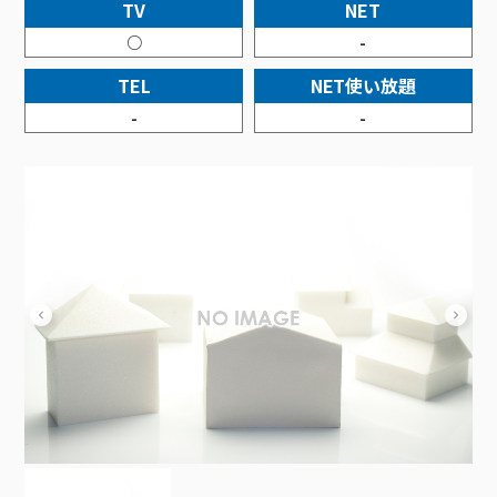
接続・設定⽅法
TV
NET
イベントカレンダー
機器⼀覧
ポテトホーム防犯カメラ
オプションサービス
料⾦プラン
でんきトップ
暮らしを快適にするサービス
○
-
訪問サポート＆サポートパックサービス料⾦表
講座のご案内
オプションサービス
auスマートバリュー
機種⼀覧
ポラリンでんき×ポテト
暮らしを快適にするサービストップ
TEL
NET使い放題
マイページ
インターネットギガシェアプラン
auまとめトーク
オプションサービス
ポテトでんき
ポテトライフメール
-
-
ケーブルプラスでんき
⽣活あんしんサービス
お申し込み
みるプラス