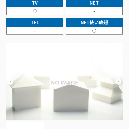
接続・設定⽅法
TV
NET
イベントカレンダー
機器⼀覧
ポテトホーム防犯カメラ
オプションサービス
料⾦プラン
でんきトップ
暮らしを快適にするサービス
○
-
訪問サポート＆サポートパックサービス料⾦表
講座のご案内
オプションサービス
auスマートバリュー
機種⼀覧
ポラリンでんき×ポテト
暮らしを快適にするサービストップ
TEL
NET使い放題
マイページ
インターネットギガシェアプラン
auまとめトーク
オプションサービス
ポテトでんき
ポテトライフメール
-
○
ケーブルプラスでんき
⽣活あんしんサービス
お申し込み
みるプラス