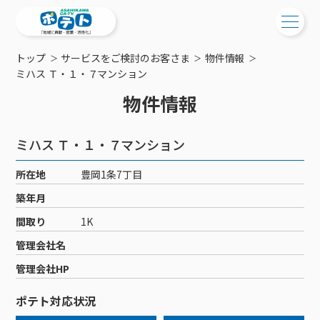
トップ
サービスをご検討のお客さま
物件情報
ご検討中の方
ミハス Ｔ・１・７マンション
物件情報
ご検討中の方
ご加入中の方
サービス提供エリア
ご加入中の方
ミハス Ｔ・１・７マンション
サービス案内
工事・配線について
ご加入中のサービス確認・変更
所在地
豊岡1条7丁目
サービス案内
コミチャン
新居をご検討中の方へ
WEBメール
築年月
ケーブルテレビ
ポテトを導入している集合住宅
お困りの方はこちら
サポートサービス
間取り
1K
ケーブルテレビトップ
インターネット
物件情報
サポートサービストップ
管理会社名
新着情報
チャンネル紹介
インターネットトップ
会社案内
固定電話
特典・キャンペーン
リモートコール
管理会社HP
メンテナンス・障害情報
料⾦プラン
料⾦プラン
固定電話トップ
ポテトスマートフォン
おトクな割引サービス
メンテナンス
回線速度測定
ポテト対応状況
ポテトからのプレゼント
NHK衛星受信料団体⼀括⽀払
Wi-Fiサービス
基本料⾦・通話料⾦
ポテトスマートフォントップ
障害情報
でんき