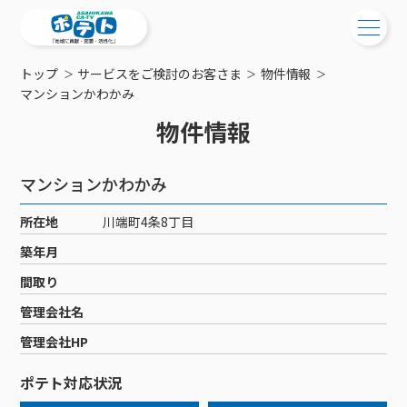
トップ
サービスをご検討のお客さま
物件情報
ご検討中の方
マンションかわかみ
物件情報
ご検討中の方
ご加入中の方
サービス提供エリア
ご加入中の方
マンションかわかみ
サービス案内
工事・配線について
ご加入中のサービス確認・変更
所在地
川端町4条8丁目
サービス案内
コミチャン
新居をご検討中の方へ
WEBメール
築年月
ケーブルテレビ
ポテトを導入している集合住宅
お困りの方はこちら
サポートサービス
間取り
ケーブルテレビトップ
インターネット
物件情報
サポートサービストップ
管理会社名
新着情報
チャンネル紹介
インターネットトップ
会社案内
固定電話
特典・キャンペーン
リモートコール
管理会社HP
メンテナンス・障害情報
料⾦プラン
料⾦プラン
固定電話トップ
ポテトスマートフォン
おトクな割引サービス
メンテナンス
回線速度測定
ポテト対応状況
ポテトからのプレゼント
NHK衛星受信料団体⼀括⽀払
Wi-Fiサービス
基本料⾦・通話料⾦
ポテトスマートフォントップ
障害情報
でんき