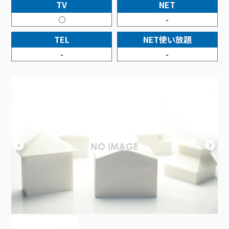
接続・設定⽅法
TV
NET
イベントカレンダー
機器⼀覧
ポテトホーム防犯カメラ
オプションサービス
料⾦プラン
でんきトップ
暮らしを快適にするサービス
○
-
訪問サポート＆サポートパックサービス料⾦表
講座のご案内
オプションサービス
auスマートバリュー
機種⼀覧
ポラリンでんき×ポテト
暮らしを快適にするサービストップ
TEL
NET使い放題
マイページ
インターネットギガシェアプラン
auまとめトーク
オプションサービス
ポテトでんき
ポテトライフメール
-
-
ケーブルプラスでんき
⽣活あんしんサービス
お申し込み
みるプラス