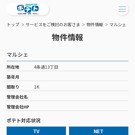
トップ
サービスをご検討のお客さま
物件情報
マルシェ
ご検討中の方
物件情報
ご検討中の方
ご加入中の方
マルシェ
サービス提供エリア
ご加入中の方
サービス案内
工事・配線について
所在地
4条通13丁目
ご加入中のサービス確認・変更
サービス案内
コミチャン
築年月
新居をご検討中の方へ
WEBメール
ケーブルテレビ
間取り
1K
ポテトを導入している集合住宅
お困りの方はこちら
サポートサービス
ケーブルテレビトップ
管理会社名
インターネット
物件情報
サポートサービストップ
新着情報
チャンネル紹介
インターネットトップ
管理会社HP
会社案内
固定電話
特典・キャンペーン
リモートコール
メンテナンス・障害情報
料⾦プラン
料⾦プラン
固定電話トップ
ポテト対応状況
ポテトスマートフォン
おトクな割引サービス
メンテナンス
回線速度測定
ポテトからのプレゼント
NHK衛星受信料団体⼀括⽀払
Wi-Fiサービス
基本料⾦・通話料⾦
ポテトスマートフォントップ
障害情報
TV
NET
でんき