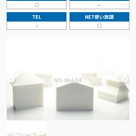
接続・設定⽅法
イベントカレンダー
○
-
機器⼀覧
ポテトホーム防犯カメラ
オプションサービス
料⾦プラン
でんきトップ
暮らしを快適にするサービス
訪問サポート＆サポートパックサービス料⾦表
講座のご案内
TEL
NET使い放題
オプションサービス
auスマートバリュー
機種⼀覧
ポラリンでんき×ポテト
暮らしを快適にするサービストップ
マイページ
-
○
インターネットギガシェアプラン
auまとめトーク
オプションサービス
ポテトでんき
ポテトライフメール
ケーブルプラスでんき
⽣活あんしんサービス
お申し込み
みるプラス