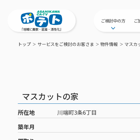
ご検討中の方
ご
サービス提供エリ
トップ
サービスをご検討のお客さま
物件情報
マスカ
工事・配線につい
新居をご検討中の
ポテトを導入して
物件情報
特典・キャンペー
マスカットの家
おトクな割引サー
所在地
川端町3条6丁目
築年月