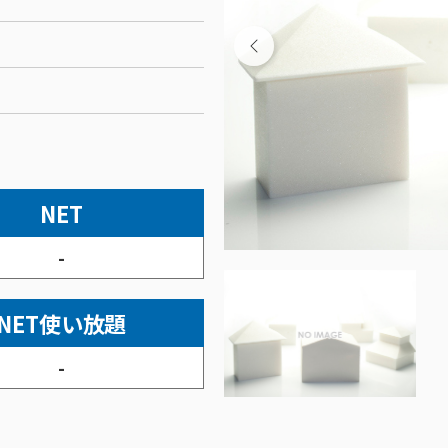
NET
-
NET使い放題
-