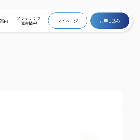
メンテナンス
社案内
マイページ
お申し込み
障害情報
ビトップ
介
トトップ
プ
信料団体⼀括⽀払
ス
話料⾦
トフォントップ
防犯カメラ
ービス
ービス
バリュー
き×ポテト
にするサービストップ
クサービス料⾦表
トギガシェアプラン
ク
ービス
メール
スでんき
サービス