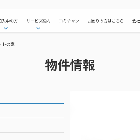
加入中の方
サービス案内
コミチャン
お困りの方はこちら
会
ケーブルテレ
ア
ご加入中のサービス確認・変更
ケーブルテレビ
ットの家
チャンネル紹
インターネッ
て
WEBメール
インターネット
物件情報
サポートサービストップ
料⾦プラン
料⾦プラン
固定電話トッ
方へ
サポートサービス
固定電話
リモートコール
NHK衛星受
Wi-Fiサービ
基本料⾦・通
ポテトスマー
いる集合住宅
新着情報
ポテトスマートフォン
回線速度測定
機器⼀覧
ポテトホーム
オプションサ
料⾦プラン
でんきトップ
メンテナンス・障害情報
でんき
接続・設定⽅法
オプションサ
auスマート
機種⼀覧
ポラリンでん
暮らしを快適
ン
ポテトからのプレゼント
暮らしを快適にするサービス
訪問サポート＆サポートパッ
インターネッ
auまとめトー
オプションサ
ポテトでんき
ポテトライフ
ビス
イベントカレンダー
ケーブルプラ
⽣活あんしん
講座のご案内
みるプラス