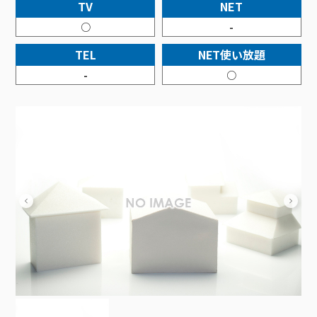
接続・設定⽅法
TV
NET
イベントカレンダー
機器⼀覧
ポテトホーム防犯カメラ
オプションサービス
料⾦プラン
でんきトップ
暮らしを快適にするサービス
○
-
訪問サポート＆サポートパックサービス料⾦表
講座のご案内
オプションサービス
auスマートバリュー
機種⼀覧
ポラリンでんき×ポテト
暮らしを快適にするサービストップ
TEL
NET使い放題
マイページ
インターネットギガシェアプラン
auまとめトーク
オプションサービス
ポテトでんき
ポテトライフメール
-
○
ケーブルプラスでんき
⽣活あんしんサービス
お申し込み
みるプラス