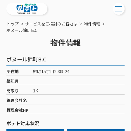
トップ
サービスをご検討のお客さま
物件情報
ご検討中の方
ボヌール錦町B.C
物件情報
ご検討中の方
ご加入中の方
サービス提供エリア
ご加入中の方
ボヌール錦町B.C
サービス案内
工事・配線について
ご加入中のサービス確認・変更
所在地
錦町15丁目2903-24
サービス案内
コミチャン
新居をご検討中の方へ
WEBメール
築年月
ケーブルテレビ
ポテトを導入している集合住宅
お困りの方はこちら
サポートサービス
間取り
1K
ケーブルテレビトップ
インターネット
物件情報
サポートサービストップ
管理会社名
新着情報
チャンネル紹介
インターネットトップ
会社案内
固定電話
特典・キャンペーン
リモートコール
管理会社HP
メンテナンス・障害情報
料⾦プラン
料⾦プラン
固定電話トップ
ポテトスマートフォン
おトクな割引サービス
メンテナンス
回線速度測定
ポテト対応状況
ポテトからのプレゼント
NHK衛星受信料団体⼀括⽀払
Wi-Fiサービス
基本料⾦・通話料⾦
ポテトスマートフォントップ
障害情報
でんき