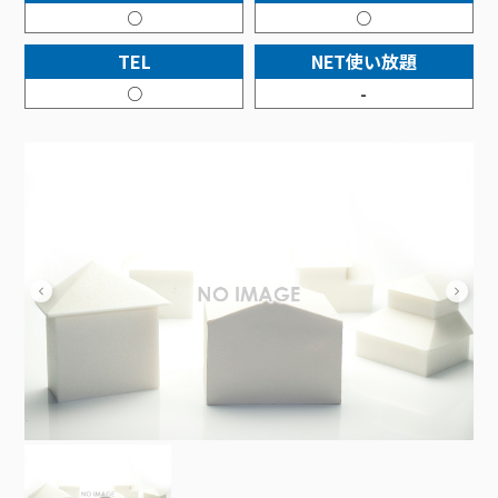
接続・設定⽅法
イベントカレンダー
○
○
機器⼀覧
ポテトホーム防犯カメラ
オプションサービス
料⾦プラン
でんきトップ
暮らしを快適にするサービス
訪問サポート＆サポートパックサービス料⾦表
講座のご案内
TEL
NET使い放題
オプションサービス
auスマートバリュー
機種⼀覧
ポラリンでんき×ポテト
暮らしを快適にするサービストップ
マイページ
○
-
インターネットギガシェアプラン
auまとめトーク
オプションサービス
ポテトでんき
ポテトライフメール
ケーブルプラスでんき
⽣活あんしんサービス
お申し込み
みるプラス