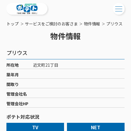
トップ
サービスをご検討のお客さま
物件情報
プリウス
ご検討中の方
物件情報
ご検討中の方
ご加入中の方
プリウス
サービス提供エリア
ご加入中の方
サービス案内
工事・配線について
所在地
近文町21丁目
ご加入中のサービス確認・変更
サービス案内
コミチャン
築年月
新居をご検討中の方へ
WEBメール
ケーブルテレビ
間取り
ポテトを導入している集合住宅
お困りの方はこちら
サポートサービス
ケーブルテレビトップ
管理会社名
インターネット
物件情報
サポートサービストップ
新着情報
チャンネル紹介
インターネットトップ
管理会社HP
会社案内
固定電話
特典・キャンペーン
リモートコール
メンテナンス・障害情報
料⾦プラン
料⾦プラン
固定電話トップ
ポテト対応状況
ポテトスマートフォン
おトクな割引サービス
メンテナンス
回線速度測定
ポテトからのプレゼント
NHK衛星受信料団体⼀括⽀払
Wi-Fiサービス
基本料⾦・通話料⾦
ポテトスマートフォントップ
障害情報
TV
NET
でんき