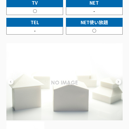
接続・設定⽅法
TV
NET
イベントカレンダー
機器⼀覧
ポテトホーム防犯カメラ
オプションサービス
料⾦プラン
でんきトップ
暮らしを快適にするサービス
○
-
訪問サポート＆サポートパックサービス料⾦表
講座のご案内
オプションサービス
auスマートバリュー
機種⼀覧
ポラリンでんき×ポテト
暮らしを快適にするサービストップ
TEL
NET使い放題
マイページ
インターネットギガシェアプラン
auまとめトーク
オプションサービス
ポテトでんき
ポテトライフメール
-
○
ケーブルプラスでんき
⽣活あんしんサービス
お申し込み
みるプラス