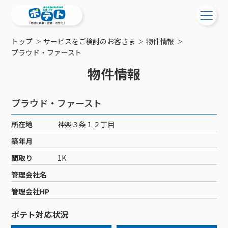
トップ
サービスをご検討のお客さま
物件情報
ご検討中の方
プラウド・ファースト
物件情報
ご検討中の方
ご加入中の方
サービス提供エリア
ご加入中の方
プラウド・ファースト
サービス案内
工事・配線について
ご加入中のサービス確認・変更
所在地
神楽３条１２丁目
サービス案内
コミチャン
新居をご検討中の方へ
WEBメール
築年月
ケーブルテレビ
ポテトを導入している集合住宅
お困りの方はこちら
サポートサービス
間取り
1K
ケーブルテレビトップ
インターネット
物件情報
サポートサービストップ
管理会社名
新着情報
チャンネル紹介
インターネットトップ
会社案内
固定電話
特典・キャンペーン
リモートコール
管理会社HP
メンテナンス・障害情報
料⾦プラン
料⾦プラン
固定電話トップ
ポテトスマートフォン
おトクな割引サービス
メンテナンス
回線速度測定
ポテト対応状況
ポテトからのプレゼント
NHK衛星受信料団体⼀括⽀払
Wi-Fiサービス
基本料⾦・通話料⾦
ポテトスマートフォントップ
障害情報
でんき