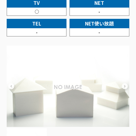
接続・設定⽅法
TV
NET
イベントカレンダー
機器⼀覧
ポテトホーム防犯カメラ
オプションサービス
料⾦プラン
でんきトップ
暮らしを快適にするサービス
○
-
訪問サポート＆サポートパックサービス料⾦表
講座のご案内
オプションサービス
auスマートバリュー
機種⼀覧
ポラリンでんき×ポテト
暮らしを快適にするサービストップ
TEL
NET使い放題
マイページ
インターネットギガシェアプラン
auまとめトーク
オプションサービス
ポテトでんき
ポテトライフメール
-
-
ケーブルプラスでんき
⽣活あんしんサービス
お申し込み
みるプラス