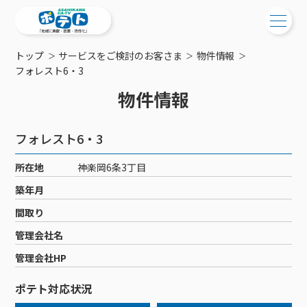
トップ
サービスをご検討のお客さま
物件情報
ご検討中の方
フォレスト6・3
物件情報
ご検討中の方
ご加入中の方
サービス提供エリア
ご加入中の方
フォレスト6・3
サービス案内
工事・配線について
ご加入中のサービス確認・変更
所在地
神楽岡6条3丁目
サービス案内
コミチャン
新居をご検討中の方へ
WEBメール
築年月
ケーブルテレビ
ポテトを導入している集合住宅
お困りの方はこちら
サポートサービス
間取り
ケーブルテレビトップ
インターネット
物件情報
サポートサービストップ
管理会社名
新着情報
チャンネル紹介
インターネットトップ
会社案内
固定電話
特典・キャンペーン
リモートコール
管理会社HP
メンテナンス・障害情報
料⾦プラン
料⾦プラン
固定電話トップ
ポテトスマートフォン
おトクな割引サービス
メンテナンス
回線速度測定
ポテト対応状況
ポテトからのプレゼント
NHK衛星受信料団体⼀括⽀払
Wi-Fiサービス
基本料⾦・通話料⾦
ポテトスマートフォントップ
障害情報
でんき