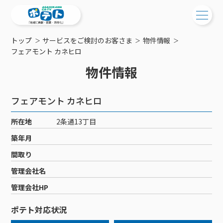
トップ
サービスをご検討のお客さま
物件情報
ご検討中の方
フェアモント カネヒロ
物件情報
ご検討中の方
ご加入中の方
サービス提供エリア
ご加入中の方
フェアモント カネヒロ
サービス案内
工事・配線について
ご加入中のサービス確認・変更
所在地
2条通13丁目
サービス案内
コミチャン
新居をご検討中の方へ
WEBメール
築年月
ケーブルテレビ
ポテトを導入している集合住宅
お困りの方はこちら
サポートサービス
間取り
ケーブルテレビトップ
インターネット
物件情報
サポートサービストップ
管理会社名
新着情報
チャンネル紹介
インターネットトップ
会社案内
固定電話
特典・キャンペーン
リモートコール
管理会社HP
メンテナンス・障害情報
料⾦プラン
料⾦プラン
固定電話トップ
ポテトスマートフォン
おトクな割引サービス
メンテナンス
回線速度測定
ポテト対応状況
ポテトからのプレゼント
NHK衛星受信料団体⼀括⽀払
Wi-Fiサービス
基本料⾦・通話料⾦
ポテトスマートフォントップ
障害情報
でんき