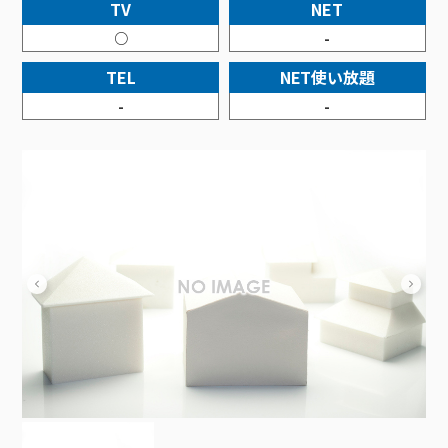
接続・設定⽅法
TV
NET
イベントカレンダー
機器⼀覧
ポテトホーム防犯カメラ
オプションサービス
料⾦プラン
でんきトップ
暮らしを快適にするサービス
○
-
訪問サポート＆サポートパックサービス料⾦表
講座のご案内
オプションサービス
auスマートバリュー
機種⼀覧
ポラリンでんき×ポテト
暮らしを快適にするサービストップ
TEL
NET使い放題
マイページ
インターネットギガシェアプラン
auまとめトーク
オプションサービス
ポテトでんき
ポテトライフメール
-
-
ケーブルプラスでんき
⽣活あんしんサービス
お申し込み
みるプラス