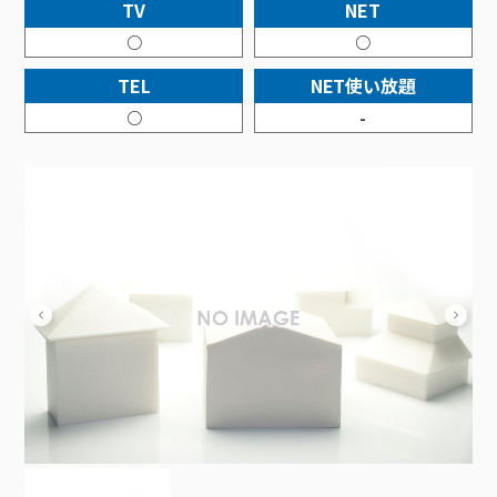
接続・設定⽅法
TV
NET
イベントカレンダー
機器⼀覧
ポテトホーム防犯カメラ
オプションサービス
料⾦プラン
でんきトップ
暮らしを快適にするサービス
○
○
訪問サポート＆サポートパックサービス料⾦表
講座のご案内
オプションサービス
auスマートバリュー
機種⼀覧
ポラリンでんき×ポテト
暮らしを快適にするサービストップ
TEL
NET使い放題
マイページ
インターネットギガシェアプラン
auまとめトーク
オプションサービス
ポテトでんき
ポテトライフメール
○
-
ケーブルプラスでんき
⽣活あんしんサービス
お申し込み
みるプラス