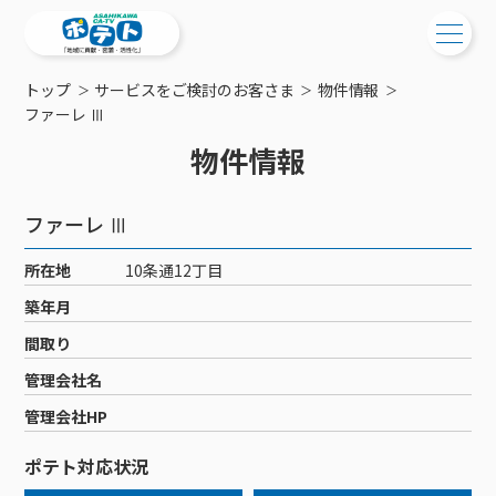
トップ
サービスをご検討のお客さま
物件情報
ご検討中の方
ファーレ Ⅲ
物件情報
ご検討中の方
ご加入中の方
サービス提供エリア
ご加入中の方
ファーレ Ⅲ
サービス案内
工事・配線について
ご加入中のサービス確認・変更
所在地
10条通12丁目
サービス案内
コミチャン
新居をご検討中の方へ
WEBメール
築年月
ケーブルテレビ
ポテトを導入している集合住宅
お困りの方はこちら
サポートサービス
間取り
ケーブルテレビトップ
インターネット
物件情報
サポートサービストップ
管理会社名
新着情報
チャンネル紹介
インターネットトップ
会社案内
固定電話
特典・キャンペーン
リモートコール
管理会社HP
メンテナンス・障害情報
料⾦プラン
料⾦プラン
固定電話トップ
ポテトスマートフォン
おトクな割引サービス
メンテナンス
回線速度測定
ポテト対応状況
ポテトからのプレゼント
NHK衛星受信料団体⼀括⽀払
Wi-Fiサービス
基本料⾦・通話料⾦
ポテトスマートフォントップ
障害情報
でんき