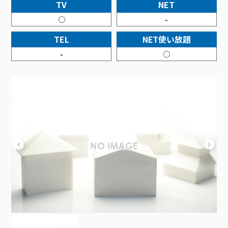
接続・設定⽅法
TV
NET
イベントカレンダー
機器⼀覧
ポテトホーム防犯カメラ
オプションサービス
料⾦プラン
でんきトップ
暮らしを快適にするサービス
○
-
訪問サポート＆サポートパックサービス料⾦表
講座のご案内
オプションサービス
auスマートバリュー
機種⼀覧
ポラリンでんき×ポテト
暮らしを快適にするサービストップ
TEL
NET使い放題
マイページ
インターネットギガシェアプラン
auまとめトーク
オプションサービス
ポテトでんき
ポテトライフメール
-
○
ケーブルプラスでんき
⽣活あんしんサービス
お申し込み
みるプラス