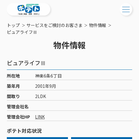
トップ
サービスをご検討のお客さま
物件情報
ご検討中の方
ピュアライフⅢ
物件情報
ご検討中の方
ご加入中の方
サービス提供エリア
ご加入中の方
ピュアライフⅢ
サービス案内
工事・配線について
ご加入中のサービス確認・変更
所在地
神楽6条6丁目
サービス案内
コミチャン
新居をご検討中の方へ
WEBメール
築年月
2001年9月
ケーブルテレビ
ポテトを導入している集合住宅
お困りの方はこちら
サポートサービス
間取り
2LDK
ケーブルテレビトップ
インターネット
物件情報
サポートサービストップ
管理会社名
新着情報
チャンネル紹介
インターネットトップ
会社案内
固定電話
特典・キャンペーン
リモートコール
管理会社HP
LINK
メンテナンス・障害情報
料⾦プラン
料⾦プラン
固定電話トップ
ポテトスマートフォン
おトクな割引サービス
メンテナンス
回線速度測定
ポテト対応状況
ポテトからのプレゼント
NHK衛星受信料団体⼀括⽀払
Wi-Fiサービス
基本料⾦・通話料⾦
ポテトスマートフォントップ
障害情報
でんき