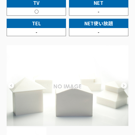
接続・設定⽅法
TV
NET
イベントカレンダー
機器⼀覧
ポテトホーム防犯カメラ
オプションサービス
料⾦プラン
でんきトップ
暮らしを快適にするサービス
○
-
訪問サポート＆サポートパックサービス料⾦表
講座のご案内
オプションサービス
auスマートバリュー
機種⼀覧
ポラリンでんき×ポテト
暮らしを快適にするサービストップ
TEL
NET使い放題
マイページ
インターネットギガシェアプラン
auまとめトーク
オプションサービス
ポテトでんき
ポテトライフメール
-
-
ケーブルプラスでんき
⽣活あんしんサービス
お申し込み
みるプラス