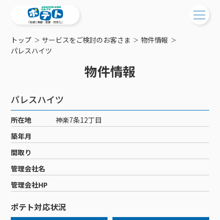
トップ
サービスをご検討のお客さま
物件情報
ご検討中の方
パレスハイツ
物件情報
ご検討中の方
ご加入中の方
サービス提供エリア
ご加入中の方
パレスハイツ
サービス案内
工事・配線について
ご加入中のサービス確認・変更
所在地
神楽7条12丁目
サービス案内
コミチャン
新居をご検討中の方へ
WEBメール
築年月
ケーブルテレビ
ポテトを導入している集合住宅
お困りの方はこちら
サポートサービス
間取り
ケーブルテレビトップ
インターネット
物件情報
サポートサービストップ
管理会社名
新着情報
チャンネル紹介
インターネットトップ
会社案内
固定電話
特典・キャンペーン
リモートコール
管理会社HP
メンテナンス・障害情報
料⾦プラン
料⾦プラン
固定電話トップ
ポテトスマートフォン
おトクな割引サービス
メンテナンス
回線速度測定
ポテト対応状況
ポテトからのプレゼント
NHK衛星受信料団体⼀括⽀払
Wi-Fiサービス
基本料⾦・通話料⾦
ポテトスマートフォントップ
障害情報
でんき