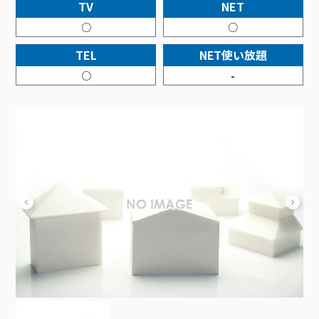
接続・設定⽅法
TV
NET
イベントカレンダー
機器⼀覧
ポテトホーム防犯カメラ
オプションサービス
料⾦プラン
でんきトップ
暮らしを快適にするサービス
○
○
訪問サポート＆サポートパックサービス料⾦表
講座のご案内
オプションサービス
auスマートバリュー
機種⼀覧
ポラリンでんき×ポテト
暮らしを快適にするサービストップ
TEL
NET使い放題
マイページ
インターネットギガシェアプラン
auまとめトーク
オプションサービス
ポテトでんき
ポテトライフメール
○
-
ケーブルプラスでんき
⽣活あんしんサービス
お申し込み
みるプラス