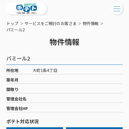
トップ
サービスをご検討のお客さま
物件情報
ご検討中の方
パミール2
物件情報
ご検討中の方
ご加入中の方
サービス提供エリア
ご加入中の方
パミール2
サービス案内
工事・配線について
ご加入中のサービス確認・変更
所在地
大町1条4丁目
サービス案内
コミチャン
新居をご検討中の方へ
WEBメール
築年月
ケーブルテレビ
ポテトを導入している集合住宅
お困りの方はこちら
サポートサービス
間取り
ケーブルテレビトップ
インターネット
物件情報
サポートサービストップ
管理会社名
新着情報
チャンネル紹介
インターネットトップ
会社案内
固定電話
特典・キャンペーン
リモートコール
管理会社HP
メンテナンス・障害情報
料⾦プラン
料⾦プラン
固定電話トップ
ポテトスマートフォン
おトクな割引サービス
メンテナンス
回線速度測定
ポテト対応状況
ポテトからのプレゼント
NHK衛星受信料団体⼀括⽀払
Wi-Fiサービス
基本料⾦・通話料⾦
ポテトスマートフォントップ
障害情報
でんき