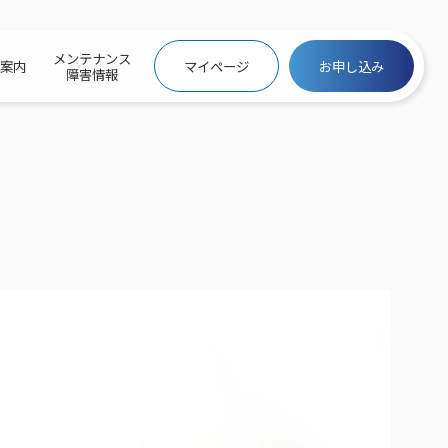
メンテナンス
社案内
マイページ
お申し込み
障害情報
ビトップ
介
トトップ
プ
信料団体⼀括⽀払
ス
話料⾦
トフォントップ
防犯カメラ
ービス
ービス
バリュー
き×ポテト
にするサービストップ
クサービス料⾦表
トギガシェアプラン
ク
ービス
メール
スでんき
サービス