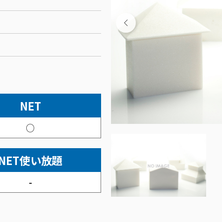
NET
○
NET使い放題
-