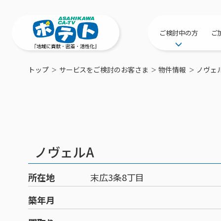
ご検討中の方
ご
サービス提供エリ
トップ
サービスをご検討のお客さま
物件情報
ノヴェ
工事・配線につい
新居をご検討中の
ポテトを導入して
物件情報
特典・キャンペー
ノヴェルA
おトクな割引サー
所在地
末広3条8丁目
築年月