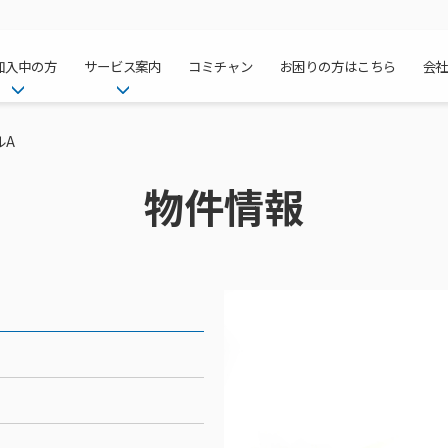
加入中の方
サービス案内
コミチャン
お困りの方はこちら
会
ケーブルテレ
ア
ご加入中のサービス確認・変更
ケーブルテレビ
ルA
チャンネル紹
インターネッ
て
WEBメール
インターネット
物件情報
サポートサービストップ
料⾦プラン
料⾦プラン
固定電話トッ
方へ
サポートサービス
固定電話
リモートコール
NHK衛星受
Wi-Fiサービ
基本料⾦・通
ポテトスマー
いる集合住宅
新着情報
ポテトスマートフォン
回線速度測定
機器⼀覧
ポテトホーム
オプションサ
料⾦プラン
でんきトップ
メンテナンス・障害情報
でんき
接続・設定⽅法
オプションサ
auスマート
機種⼀覧
ポラリンでん
暮らしを快適
ン
ポテトからのプレゼント
暮らしを快適にするサービス
訪問サポート＆サポートパッ
インターネッ
auまとめトー
オプションサ
ポテトでんき
ポテトライフ
ビス
イベントカレンダー
ケーブルプラ
⽣活あんしん
講座のご案内
みるプラス