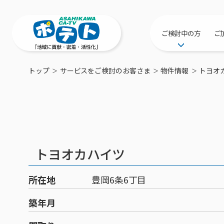
ご検討中の方
ご
サービス提供エリ
トップ
サービスをご検討のお客さま
物件情報
トヨオ
工事・配線につい
新居をご検討中の
ポテトを導入して
物件情報
特典・キャンペー
トヨオカハイツ
おトクな割引サー
所在地
豊岡6条6丁目
築年月