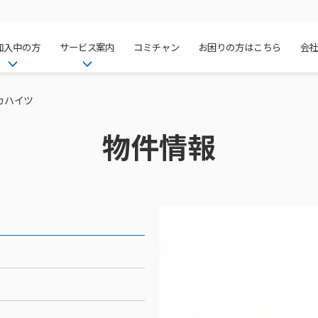
加入中の方
サービス案内
コミチャン
お困りの方はこちら
会
ケーブルテレ
ア
ご加入中のサービス確認・変更
ケーブルテレビ
カハイツ
チャンネル紹
インターネッ
て
WEBメール
インターネット
物件情報
サポートサービストップ
料⾦プラン
料⾦プラン
固定電話トッ
方へ
サポートサービス
固定電話
リモートコール
NHK衛星受
Wi-Fiサービ
基本料⾦・通
ポテトスマー
いる集合住宅
新着情報
ポテトスマートフォン
回線速度測定
機器⼀覧
ポテトホーム
オプションサ
料⾦プラン
でんきトップ
メンテナンス・障害情報
でんき
接続・設定⽅法
オプションサ
auスマート
機種⼀覧
ポラリンでん
暮らしを快適
ン
ポテトからのプレゼント
暮らしを快適にするサービス
訪問サポート＆サポートパッ
インターネッ
auまとめトー
オプションサ
ポテトでんき
ポテトライフ
ビス
イベントカレンダー
ケーブルプラ
⽣活あんしん
講座のご案内
みるプラス