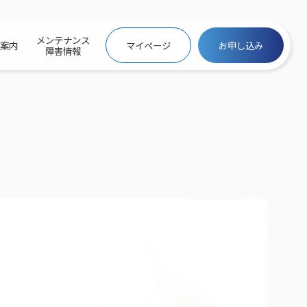
メンテナンス
社案内
マイページ
お申し込み
障害情報
ビトップ
介
トトップ
プ
信料団体⼀括⽀払
ス
話料⾦
トフォントップ
防犯カメラ
ービス
ービス
バリュー
き×ポテト
にするサービストップ
クサービス料⾦表
トギガシェアプラン
ク
ービス
メール
スでんき
サービス