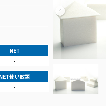
NET
-
NET使い放題
-