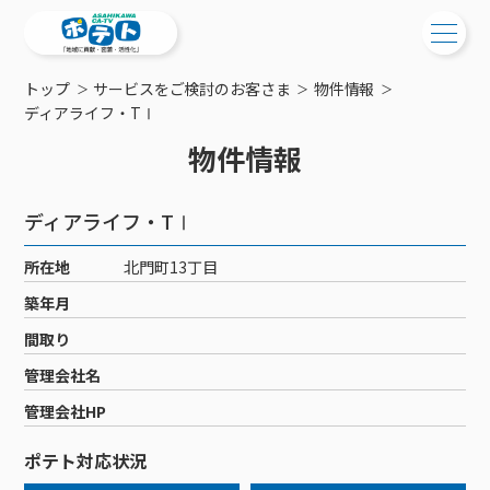
トップ
サービスをご検討のお客さま
物件情報
ご検討中の方
ディアライフ・TⅠ
物件情報
ご検討中の方
ご加入中の方
サービス提供エリア
ご加入中の方
ディアライフ・TⅠ
サービス案内
工事・配線について
ご加入中のサービス確認・変更
所在地
北門町13丁目
サービス案内
コミチャン
新居をご検討中の方へ
WEBメール
築年月
ケーブルテレビ
ポテトを導入している集合住宅
お困りの方はこちら
サポートサービス
間取り
ケーブルテレビトップ
インターネット
物件情報
サポートサービストップ
管理会社名
新着情報
チャンネル紹介
インターネットトップ
会社案内
固定電話
特典・キャンペーン
リモートコール
管理会社HP
メンテナンス・障害情報
料⾦プラン
料⾦プラン
固定電話トップ
ポテトスマートフォン
おトクな割引サービス
メンテナンス
回線速度測定
ポテト対応状況
ポテトからのプレゼント
NHK衛星受信料団体⼀括⽀払
Wi-Fiサービス
基本料⾦・通話料⾦
ポテトスマートフォントップ
障害情報
でんき