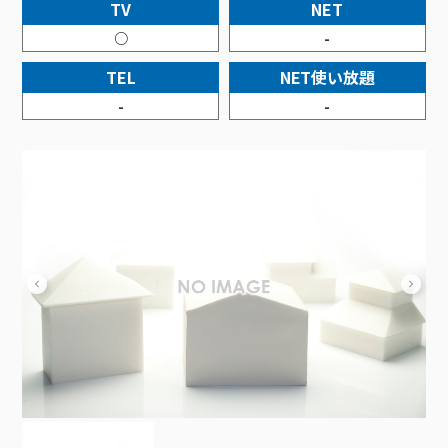
接続・設定⽅法
TV
NET
イベントカレンダー
機器⼀覧
ポテトホーム防犯カメラ
オプションサービス
料⾦プラン
でんきトップ
暮らしを快適にするサービス
○
-
訪問サポート＆サポートパックサービス料⾦表
講座のご案内
オプションサービス
auスマートバリュー
機種⼀覧
ポラリンでんき×ポテト
暮らしを快適にするサービストップ
TEL
NET使い放題
マイページ
インターネットギガシェアプラン
auまとめトーク
オプションサービス
ポテトでんき
ポテトライフメール
-
-
ケーブルプラスでんき
⽣活あんしんサービス
お申し込み
みるプラス