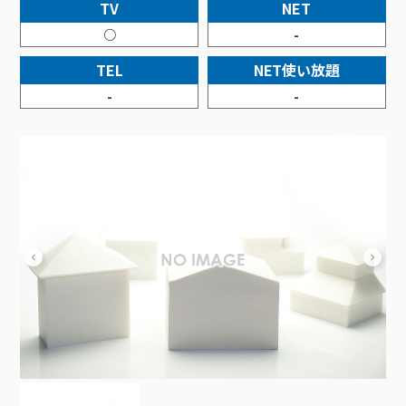
接続・設定⽅法
TV
NET
イベントカレンダー
機器⼀覧
ポテトホーム防犯カメラ
オプションサービス
料⾦プラン
でんきトップ
暮らしを快適にするサービス
○
-
訪問サポート＆サポートパックサービス料⾦表
講座のご案内
オプションサービス
auスマートバリュー
機種⼀覧
ポラリンでんき×ポテト
暮らしを快適にするサービストップ
TEL
NET使い放題
マイページ
インターネットギガシェアプラン
auまとめトーク
オプションサービス
ポテトでんき
ポテトライフメール
-
-
ケーブルプラスでんき
⽣活あんしんサービス
お申し込み
みるプラス