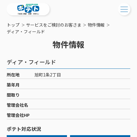
トップ
サービスをご検討のお客さま
物件情報
ご検討中の方
ディア・フィールド
物件情報
ご検討中の方
ご加入中の方
サービス提供エリア
ご加入中の方
ディア・フィールド
サービス案内
工事・配線について
ご加入中のサービス確認・変更
所在地
旭町1条2丁目
サービス案内
コミチャン
新居をご検討中の方へ
WEBメール
築年月
ケーブルテレビ
ポテトを導入している集合住宅
お困りの方はこちら
サポートサービス
間取り
ケーブルテレビトップ
インターネット
物件情報
サポートサービストップ
管理会社名
新着情報
チャンネル紹介
インターネットトップ
会社案内
固定電話
特典・キャンペーン
リモートコール
管理会社HP
メンテナンス・障害情報
料⾦プラン
料⾦プラン
固定電話トップ
ポテトスマートフォン
おトクな割引サービス
メンテナンス
回線速度測定
ポテト対応状況
ポテトからのプレゼント
NHK衛星受信料団体⼀括⽀払
Wi-Fiサービス
基本料⾦・通話料⾦
ポテトスマートフォントップ
障害情報
でんき