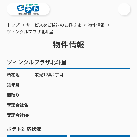
トップ
サービスをご検討のお客さま
物件情報
ご検討中の方
ツィンクルプラザ北斗星
物件情報
ご検討中の方
ご加入中の方
サービス提供エリア
ご加入中の方
ツィンクルプラザ北斗星
サービス案内
工事・配線について
ご加入中のサービス確認・変更
所在地
東光12条2丁目
サービス案内
コミチャン
新居をご検討中の方へ
WEBメール
築年月
ケーブルテレビ
ポテトを導入している集合住宅
お困りの方はこちら
サポートサービス
間取り
ケーブルテレビトップ
インターネット
物件情報
サポートサービストップ
管理会社名
新着情報
チャンネル紹介
インターネットトップ
会社案内
固定電話
特典・キャンペーン
リモートコール
管理会社HP
メンテナンス・障害情報
料⾦プラン
料⾦プラン
固定電話トップ
ポテトスマートフォン
おトクな割引サービス
メンテナンス
回線速度測定
ポテト対応状況
ポテトからのプレゼント
NHK衛星受信料団体⼀括⽀払
Wi-Fiサービス
基本料⾦・通話料⾦
ポテトスマートフォントップ
障害情報
でんき