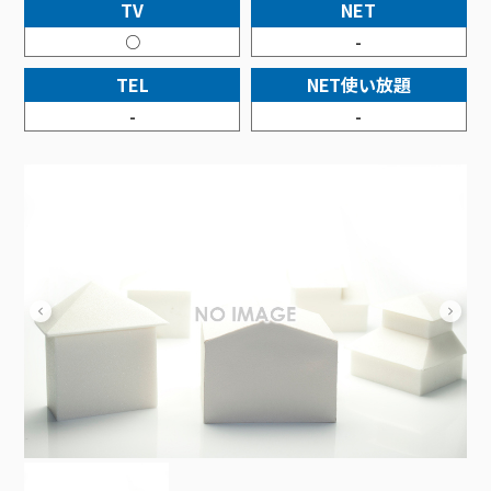
接続・設定⽅法
TV
NET
イベントカレンダー
機器⼀覧
ポテトホーム防犯カメラ
オプションサービス
料⾦プラン
でんきトップ
暮らしを快適にするサービス
○
-
訪問サポート＆サポートパックサービス料⾦表
講座のご案内
オプションサービス
auスマートバリュー
機種⼀覧
ポラリンでんき×ポテト
暮らしを快適にするサービストップ
TEL
NET使い放題
マイページ
インターネットギガシェアプラン
auまとめトーク
オプションサービス
ポテトでんき
ポテトライフメール
-
-
ケーブルプラスでんき
⽣活あんしんサービス
お申し込み
みるプラス