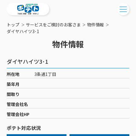
トップ
サービスをご検討のお客さま
物件情報
ご検討中の方
ダイヤハイツ3･1
物件情報
ご検討中の方
ご加入中の方
サービス提供エリア
ご加入中の方
ダイヤハイツ3･1
サービス案内
工事・配線について
ご加入中のサービス確認・変更
所在地
3条通1丁目
サービス案内
コミチャン
新居をご検討中の方へ
WEBメール
築年月
ケーブルテレビ
ポテトを導入している集合住宅
お困りの方はこちら
サポートサービス
間取り
ケーブルテレビトップ
インターネット
物件情報
サポートサービストップ
管理会社名
新着情報
チャンネル紹介
インターネットトップ
会社案内
固定電話
特典・キャンペーン
リモートコール
管理会社HP
メンテナンス・障害情報
料⾦プラン
料⾦プラン
固定電話トップ
ポテトスマートフォン
おトクな割引サービス
メンテナンス
回線速度測定
ポテト対応状況
ポテトからのプレゼント
NHK衛星受信料団体⼀括⽀払
Wi-Fiサービス
基本料⾦・通話料⾦
ポテトスマートフォントップ
障害情報
でんき