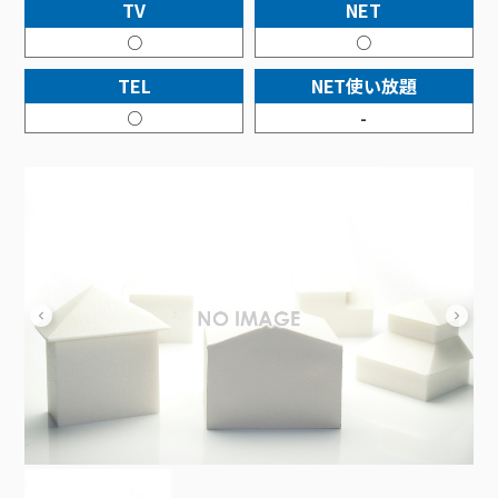
接続・設定⽅法
TV
NET
イベントカレンダー
機器⼀覧
ポテトホーム防犯カメラ
オプションサービス
料⾦プラン
でんきトップ
暮らしを快適にするサービス
○
○
訪問サポート＆サポートパックサービス料⾦表
講座のご案内
オプションサービス
auスマートバリュー
機種⼀覧
ポラリンでんき×ポテト
暮らしを快適にするサービストップ
TEL
NET使い放題
マイページ
インターネットギガシェアプラン
auまとめトーク
オプションサービス
ポテトでんき
ポテトライフメール
○
-
ケーブルプラスでんき
⽣活あんしんサービス
お申し込み
みるプラス