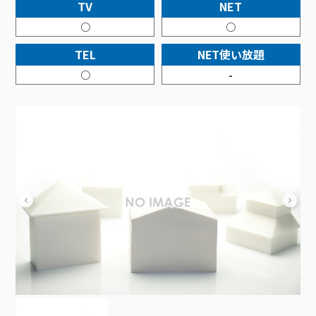
接続・設定⽅法
TV
NET
イベントカレンダー
機器⼀覧
ポテトホーム防犯カメラ
オプションサービス
料⾦プラン
でんきトップ
暮らしを快適にするサービス
○
○
訪問サポート＆サポートパックサービス料⾦表
講座のご案内
オプションサービス
auスマートバリュー
機種⼀覧
ポラリンでんき×ポテト
暮らしを快適にするサービストップ
TEL
NET使い放題
マイページ
インターネットギガシェアプラン
auまとめトーク
オプションサービス
ポテトでんき
ポテトライフメール
○
-
ケーブルプラスでんき
⽣活あんしんサービス
お申し込み
みるプラス