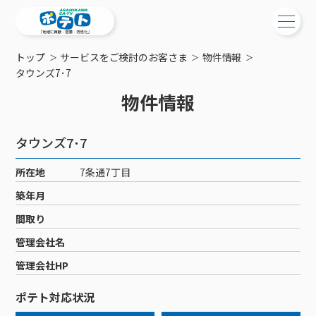
トップ
サービスをご検討のお客さま
物件情報
ご検討中の方
タウンズ7･7
物件情報
ご検討中の方
ご加入中の方
サービス提供エリア
ご加入中の方
タウンズ7･7
サービス案内
工事・配線について
ご加入中のサービス確認・変更
所在地
7条通7丁目
サービス案内
コミチャン
新居をご検討中の方へ
WEBメール
築年月
ケーブルテレビ
ポテトを導入している集合住宅
お困りの方はこちら
サポートサービス
間取り
ケーブルテレビトップ
インターネット
物件情報
サポートサービストップ
管理会社名
新着情報
チャンネル紹介
インターネットトップ
会社案内
固定電話
特典・キャンペーン
リモートコール
管理会社HP
メンテナンス・障害情報
料⾦プラン
料⾦プラン
固定電話トップ
ポテトスマートフォン
おトクな割引サービス
メンテナンス
回線速度測定
ポテト対応状況
ポテトからのプレゼント
NHK衛星受信料団体⼀括⽀払
Wi-Fiサービス
基本料⾦・通話料⾦
ポテトスマートフォントップ
障害情報
でんき