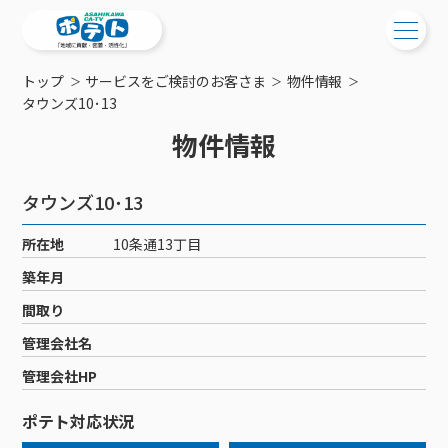
トップ
サービスをご検討のお客さま
物件情報
ご検討中の方
タウンズ10･13
物件情報
ご検討中の方
ご加入中の方
サービス提供エリア
ご加入中の方
タウンズ10･13
サービス案内
工事・配線について
ご加入中のサービス確認・変更
所在地
10条通13丁目
サービス案内
コミチャン
新居をご検討中の方へ
WEBメール
築年月
ケーブルテレビ
ポテトを導入している集合住宅
お困りの方はこちら
サポートサービス
間取り
ケーブルテレビトップ
インターネット
物件情報
サポートサービストップ
管理会社名
新着情報
チャンネル紹介
インターネットトップ
会社案内
固定電話
特典・キャンペーン
リモートコール
管理会社HP
メンテナンス・障害情報
料⾦プラン
料⾦プラン
固定電話トップ
ポテトスマートフォン
おトクな割引サービス
メンテナンス
回線速度測定
ポテト対応状況
ポテトからのプレゼント
NHK衛星受信料団体⼀括⽀払
Wi-Fiサービス
基本料⾦・通話料⾦
ポテトスマートフォントップ
障害情報
でんき