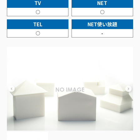
接続・設定⽅法
TV
NET
イベントカレンダー
機器⼀覧
ポテトホーム防犯カメラ
オプションサービス
料⾦プラン
でんきトップ
暮らしを快適にするサービス
○
○
訪問サポート＆サポートパックサービス料⾦表
講座のご案内
オプションサービス
auスマートバリュー
機種⼀覧
ポラリンでんき×ポテト
暮らしを快適にするサービストップ
TEL
NET使い放題
マイページ
インターネットギガシェアプラン
auまとめトーク
オプションサービス
ポテトでんき
ポテトライフメール
○
-
ケーブルプラスでんき
⽣活あんしんサービス
お申し込み
みるプラス