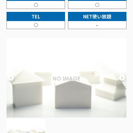
接続・設定⽅法
イベントカレンダー
○
○
機器⼀覧
ポテトホーム防犯カメラ
オプションサービス
料⾦プラン
でんきトップ
暮らしを快適にするサービス
訪問サポート＆サポートパックサービス料⾦表
講座のご案内
TEL
NET使い放題
オプションサービス
auスマートバリュー
機種⼀覧
ポラリンでんき×ポテト
暮らしを快適にするサービストップ
マイページ
○
-
インターネットギガシェアプラン
auまとめトーク
オプションサービス
ポテトでんき
ポテトライフメール
ケーブルプラスでんき
⽣活あんしんサービス
お申し込み
みるプラス