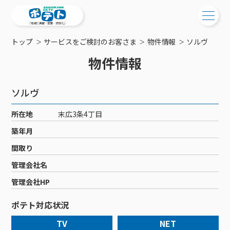
トップ
サービスをご検討のお客さま
物件情報
ソルヴ
ご検討中の方
物件情報
ご検討中の方
ご加入中の方
ソルヴ
サービス提供エリア
ご加入中の方
サービス案内
工事・配線について
所在地
末広3条4丁目
ご加入中のサービス確認・変更
サービス案内
コミチャン
築年月
新居をご検討中の方へ
WEBメール
ケーブルテレビ
間取り
ポテトを導入している集合住宅
お困りの方はこちら
サポートサービス
ケーブルテレビトップ
管理会社名
インターネット
物件情報
サポートサービストップ
新着情報
チャンネル紹介
インターネットトップ
管理会社HP
会社案内
固定電話
特典・キャンペーン
リモートコール
メンテナンス・障害情報
料⾦プラン
料⾦プラン
固定電話トップ
ポテト対応状況
ポテトスマートフォン
おトクな割引サービス
メンテナンス
回線速度測定
ポテトからのプレゼント
NHK衛星受信料団体⼀括⽀払
Wi-Fiサービス
基本料⾦・通話料⾦
ポテトスマートフォントップ
障害情報
TV
NET
でんき