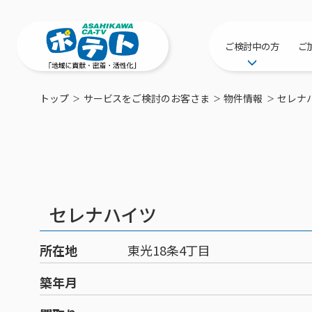
ご検討中の方
ご
サービス提供エリ
トップ
サービスをご検討のお客さま
物件情報
セレナ
工事・配線につい
新居をご検討中の
ポテトを導入して
物件情報
特典・キャンペー
セレナハイツ
おトクな割引サー
所在地
東光18条4丁目
築年月