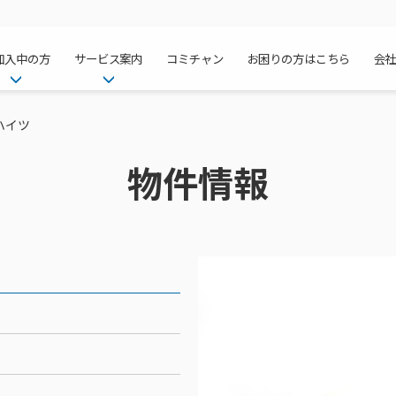
加入中の方
サービス案内
コミチャン
お困りの方はこちら
会
ケーブルテレ
ア
ご加入中のサービス確認・変更
ケーブルテレビ
ハイツ
チャンネル紹
インターネッ
て
WEBメール
インターネット
物件情報
サポートサービストップ
料⾦プラン
料⾦プラン
固定電話トッ
方へ
サポートサービス
固定電話
リモートコール
NHK衛星受
Wi-Fiサービ
基本料⾦・通
ポテトスマー
いる集合住宅
新着情報
ポテトスマートフォン
回線速度測定
機器⼀覧
ポテトホーム
オプションサ
料⾦プラン
でんきトップ
メンテナンス・障害情報
でんき
接続・設定⽅法
オプションサ
auスマート
機種⼀覧
ポラリンでん
暮らしを快適
ン
ポテトからのプレゼント
暮らしを快適にするサービス
訪問サポート＆サポートパッ
インターネッ
auまとめトー
オプションサ
ポテトでんき
ポテトライフ
ビス
イベントカレンダー
ケーブルプラ
⽣活あんしん
講座のご案内
みるプラス