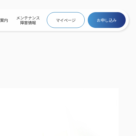
メンテナンス
社案内
マイページ
お申し込み
障害情報
ビトップ
介
トトップ
プ
信料団体⼀括⽀払
ス
話料⾦
トフォントップ
防犯カメラ
ービス
ービス
バリュー
き×ポテト
にするサービストップ
クサービス料⾦表
トギガシェアプラン
ク
ービス
メール
スでんき
サービス