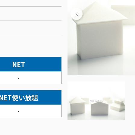
NET
-
NET使い放題
-