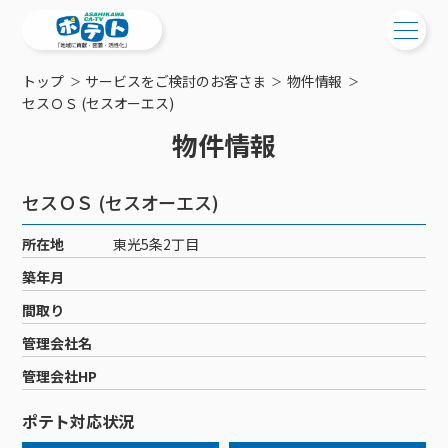
トップ
サービスをご検討のお客さま
物件情報
ご検討中の方
セスＯＳ (セスオーエス)
物件情報
ご検討中の方
ご加入中の方
サービス提供エリア
ご加入中の方
セスＯＳ (セスオーエス)
サービス案内
工事・配線について
ご加入中のサービス確認・変更
所在地
東光5条2丁目
サービス案内
コミチャン
新居をご検討中の方へ
WEBメール
築年月
ケーブルテレビ
ポテトを導入している集合住宅
お困りの方はこちら
サポートサービス
間取り
ケーブルテレビトップ
インターネット
物件情報
サポートサービストップ
管理会社名
新着情報
チャンネル紹介
インターネットトップ
会社案内
固定電話
特典・キャンペーン
リモートコール
管理会社HP
メンテナンス・障害情報
料⾦プラン
料⾦プラン
固定電話トップ
ポテトスマートフォン
おトクな割引サービス
メンテナンス
回線速度測定
ポテト対応状況
ポテトからのプレゼント
NHK衛星受信料団体⼀括⽀払
Wi-Fiサービス
基本料⾦・通話料⾦
ポテトスマートフォントップ
障害情報
でんき