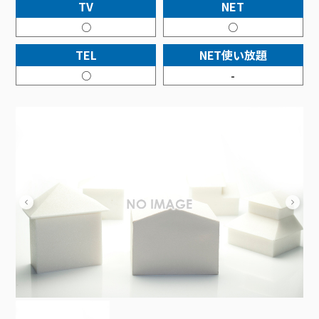
接続・設定⽅法
TV
NET
イベントカレンダー
機器⼀覧
ポテトホーム防犯カメラ
オプションサービス
料⾦プラン
でんきトップ
暮らしを快適にするサービス
○
○
訪問サポート＆サポートパックサービス料⾦表
講座のご案内
オプションサービス
auスマートバリュー
機種⼀覧
ポラリンでんき×ポテト
暮らしを快適にするサービストップ
TEL
NET使い放題
マイページ
インターネットギガシェアプラン
auまとめトーク
オプションサービス
ポテトでんき
ポテトライフメール
○
-
ケーブルプラスでんき
⽣活あんしんサービス
お申し込み
みるプラス