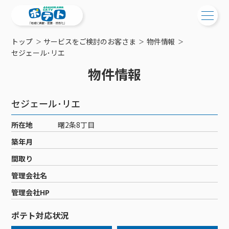
トップ
サービスをご検討のお客さま
物件情報
ご検討中の方
セジェール･リエ
物件情報
ご検討中の方
ご加入中の方
サービス提供エリア
ご加入中の方
セジェール･リエ
サービス案内
工事・配線について
ご加入中のサービス確認・変更
所在地
曙2条8丁目
サービス案内
コミチャン
新居をご検討中の方へ
WEBメール
築年月
ケーブルテレビ
ポテトを導入している集合住宅
お困りの方はこちら
サポートサービス
間取り
ケーブルテレビトップ
インターネット
物件情報
サポートサービストップ
管理会社名
新着情報
チャンネル紹介
インターネットトップ
会社案内
固定電話
特典・キャンペーン
リモートコール
管理会社HP
メンテナンス・障害情報
料⾦プラン
料⾦プラン
固定電話トップ
ポテトスマートフォン
おトクな割引サービス
メンテナンス
回線速度測定
ポテト対応状況
ポテトからのプレゼント
NHK衛星受信料団体⼀括⽀払
Wi-Fiサービス
基本料⾦・通話料⾦
ポテトスマートフォントップ
障害情報
でんき