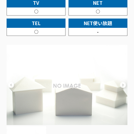
接続・設定⽅法
TV
NET
イベントカレンダー
機器⼀覧
ポテトホーム防犯カメラ
オプションサービス
料⾦プラン
でんきトップ
暮らしを快適にするサービス
○
○
訪問サポート＆サポートパックサービス料⾦表
講座のご案内
オプションサービス
auスマートバリュー
機種⼀覧
ポラリンでんき×ポテト
暮らしを快適にするサービストップ
TEL
NET使い放題
マイページ
インターネットギガシェアプラン
auまとめトーク
オプションサービス
ポテトでんき
ポテトライフメール
○
-
ケーブルプラスでんき
⽣活あんしんサービス
お申し込み
みるプラス