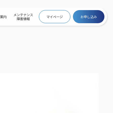
メンテナンス
社案内
マイページ
お申し込み
障害情報
ビトップ
介
トトップ
プ
信料団体⼀括⽀払
ス
話料⾦
トフォントップ
防犯カメラ
ービス
ービス
バリュー
き×ポテト
にするサービストップ
クサービス料⾦表
トギガシェアプラン
ク
ービス
メール
スでんき
サービス