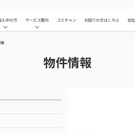
加入中の方
サービス案内
コミチャン
お困りの方はこちら
会
ケーブルテレ
ア
ご加入中のサービス確認・変更
ケーブルテレビ
A棟
チャンネル紹
インターネッ
て
WEBメール
インターネット
物件情報
サポートサービストップ
料⾦プラン
料⾦プラン
固定電話トッ
方へ
サポートサービス
固定電話
リモートコール
NHK衛星受
Wi-Fiサービ
基本料⾦・通
ポテトスマー
いる集合住宅
新着情報
ポテトスマートフォン
回線速度測定
機器⼀覧
ポテトホーム
オプションサ
料⾦プラン
でんきトップ
メンテナンス・障害情報
でんき
接続・設定⽅法
オプションサ
auスマート
機種⼀覧
ポラリンでん
暮らしを快適
ン
ポテトからのプレゼント
暮らしを快適にするサービス
訪問サポート＆サポートパッ
インターネッ
auまとめトー
オプションサ
ポテトでんき
ポテトライフ
ビス
イベントカレンダー
ケーブルプラ
⽣活あんしん
講座のご案内
みるプラス