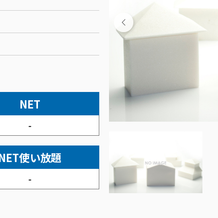
NET
-
NET使い放題
-