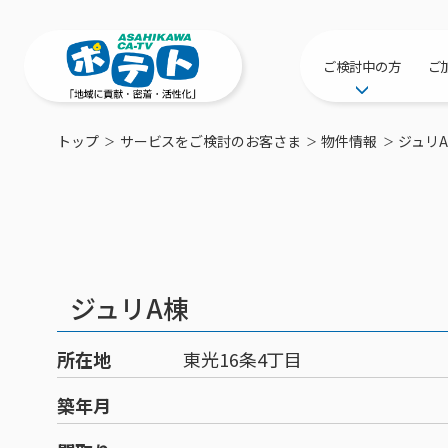
ご検討中の方
ご
サービス提供エリ
トップ
サービスをご検討のお客さま
物件情報
ジュリ
工事・配線につい
新居をご検討中の
ポテトを導入して
物件情報
特典・キャンペー
ジュリA棟
おトクな割引サー
所在地
東光16条4丁目
築年月