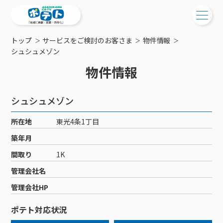
トップ
サービスをご検討のお客さま
物件情報
ご検討中の方
シュシュメゾン
物件情報
ご検討中の方
ご加入中の方
サービス提供エリア
ご加入中の方
シュシュメゾン
サービス案内
工事・配線について
ご加入中のサービス確認・変更
所在地
東光4条1丁目
サービス案内
コミチャン
新居をご検討中の方へ
WEBメール
築年月
ケーブルテレビ
ポテトを導入している集合住宅
お困りの方はこちら
サポートサービス
間取り
1K
ケーブルテレビトップ
インターネット
物件情報
サポートサービストップ
管理会社名
新着情報
チャンネル紹介
インターネットトップ
会社案内
固定電話
特典・キャンペーン
リモートコール
管理会社HP
メンテナンス・障害情報
料⾦プラン
料⾦プラン
固定電話トップ
ポテトスマートフォン
おトクな割引サービス
メンテナンス
回線速度測定
ポテト対応状況
ポテトからのプレゼント
NHK衛星受信料団体⼀括⽀払
Wi-Fiサービス
基本料⾦・通話料⾦
ポテトスマートフォントップ
障害情報
でんき