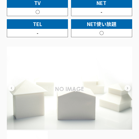
接続・設定⽅法
TV
NET
イベントカレンダー
機器⼀覧
ポテトホーム防犯カメラ
オプションサービス
料⾦プラン
でんきトップ
暮らしを快適にするサービス
○
-
訪問サポート＆サポートパックサービス料⾦表
講座のご案内
オプションサービス
auスマートバリュー
機種⼀覧
ポラリンでんき×ポテト
暮らしを快適にするサービストップ
TEL
NET使い放題
マイページ
インターネットギガシェアプラン
auまとめトーク
オプションサービス
ポテトでんき
ポテトライフメール
-
○
ケーブルプラスでんき
⽣活あんしんサービス
お申し込み
みるプラス