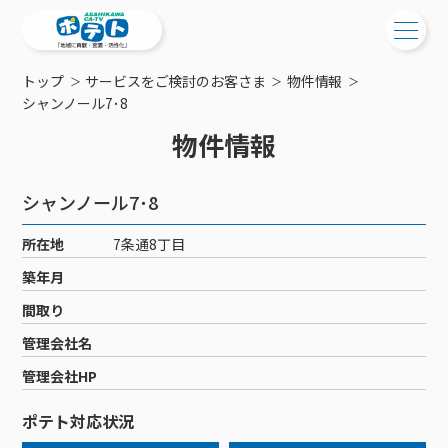
トップ
サービスをご検討のお客さま
物件情報
ご検討中の方
シャンノール7･8
物件情報
ご検討中の方
ご加入中の方
サービス提供エリア
ご加入中の方
シャンノール7･8
サービス案内
工事・配線について
ご加入中のサービス確認・変更
所在地
7条通8丁目
サービス案内
コミチャン
新居をご検討中の方へ
WEBメール
築年月
ケーブルテレビ
ポテトを導入している集合住宅
お困りの方はこちら
サポートサービス
間取り
ケーブルテレビトップ
インターネット
物件情報
サポートサービストップ
管理会社名
新着情報
チャンネル紹介
インターネットトップ
会社案内
固定電話
特典・キャンペーン
リモートコール
管理会社HP
メンテナンス・障害情報
料⾦プラン
料⾦プラン
固定電話トップ
ポテトスマートフォン
おトクな割引サービス
メンテナンス
回線速度測定
ポテト対応状況
ポテトからのプレゼント
NHK衛星受信料団体⼀括⽀払
Wi-Fiサービス
基本料⾦・通話料⾦
ポテトスマートフォントップ
障害情報
でんき