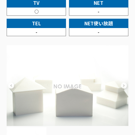
接続・設定⽅法
TV
NET
イベントカレンダー
機器⼀覧
ポテトホーム防犯カメラ
オプションサービス
料⾦プラン
でんきトップ
暮らしを快適にするサービス
○
-
訪問サポート＆サポートパックサービス料⾦表
講座のご案内
オプションサービス
auスマートバリュー
機種⼀覧
ポラリンでんき×ポテト
暮らしを快適にするサービストップ
TEL
NET使い放題
マイページ
インターネットギガシェアプラン
auまとめトーク
オプションサービス
ポテトでんき
ポテトライフメール
-
-
ケーブルプラスでんき
⽣活あんしんサービス
お申し込み
みるプラス