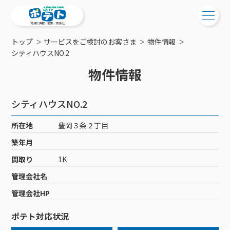
トップ
サービスをご検討のお客さま
物件情報
ご検討中の方
シティハウスNO.2
物件情報
ご検討中の方
ご加入中の方
サービス提供エリア
ご加入中の方
シティハウスNO.2
サービス案内
工事・配線について
ご加入中のサービス確認・変更
所在地
豊岡３条２丁目
サービス案内
コミチャン
新居をご検討中の方へ
WEBメール
築年月
ケーブルテレビ
ポテトを導入している集合住宅
お困りの方はこちら
サポートサービス
間取り
1K
ケーブルテレビトップ
インターネット
物件情報
サポートサービストップ
管理会社名
新着情報
チャンネル紹介
インターネットトップ
会社案内
固定電話
特典・キャンペーン
リモートコール
管理会社HP
メンテナンス・障害情報
料⾦プラン
料⾦プラン
固定電話トップ
ポテトスマートフォン
おトクな割引サービス
メンテナンス
回線速度測定
ポテト対応状況
ポテトからのプレゼント
NHK衛星受信料団体⼀括⽀払
Wi-Fiサービス
基本料⾦・通話料⾦
ポテトスマートフォントップ
障害情報
でんき