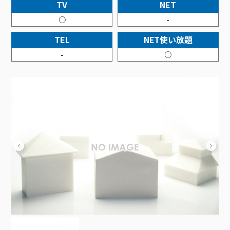
接続・設定⽅法
TV
NET
イベントカレンダー
機器⼀覧
ポテトホーム防犯カメラ
オプションサービス
料⾦プラン
でんきトップ
暮らしを快適にするサービス
○
-
訪問サポート＆サポートパックサービス料⾦表
講座のご案内
オプションサービス
auスマートバリュー
機種⼀覧
ポラリンでんき×ポテト
暮らしを快適にするサービストップ
TEL
NET使い放題
マイページ
インターネットギガシェアプラン
auまとめトーク
オプションサービス
ポテトでんき
ポテトライフメール
-
○
ケーブルプラスでんき
⽣活あんしんサービス
お申し込み
みるプラス