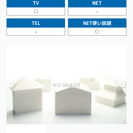
接続・設定⽅法
TV
NET
イベントカレンダー
機器⼀覧
ポテトホーム防犯カメラ
オプションサービス
料⾦プラン
でんきトップ
暮らしを快適にするサービス
○
-
訪問サポート＆サポートパックサービス料⾦表
講座のご案内
オプションサービス
auスマートバリュー
機種⼀覧
ポラリンでんき×ポテト
暮らしを快適にするサービストップ
TEL
NET使い放題
マイページ
インターネットギガシェアプラン
auまとめトーク
オプションサービス
ポテトでんき
ポテトライフメール
-
○
ケーブルプラスでんき
⽣活あんしんサービス
お申し込み
みるプラス