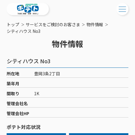
トップ
サービスをご検討のお客さま
物件情報
ご検討中の方
シティハウス No3
物件情報
ご検討中の方
ご加入中の方
サービス提供エリア
ご加入中の方
シティハウス No3
サービス案内
工事・配線について
ご加入中のサービス確認・変更
所在地
豊岡3条2丁目
サービス案内
コミチャン
新居をご検討中の方へ
WEBメール
築年月
ケーブルテレビ
ポテトを導入している集合住宅
お困りの方はこちら
サポートサービス
間取り
1K
ケーブルテレビトップ
インターネット
物件情報
サポートサービストップ
管理会社名
新着情報
チャンネル紹介
インターネットトップ
会社案内
固定電話
特典・キャンペーン
リモートコール
管理会社HP
メンテナンス・障害情報
料⾦プラン
料⾦プラン
固定電話トップ
ポテトスマートフォン
おトクな割引サービス
メンテナンス
回線速度測定
ポテト対応状況
ポテトからのプレゼント
NHK衛星受信料団体⼀括⽀払
Wi-Fiサービス
基本料⾦・通話料⾦
ポテトスマートフォントップ
障害情報
でんき