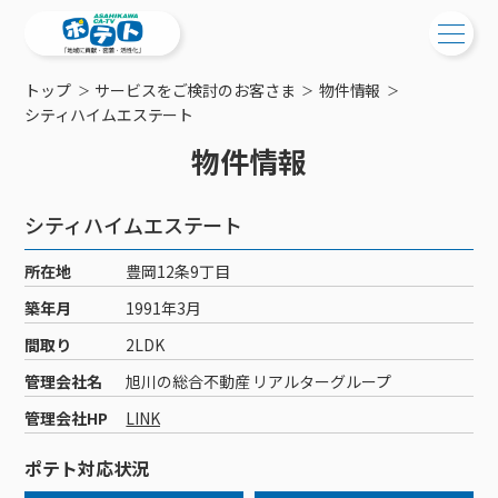
トップ
サービスをご検討のお客さま
物件情報
ご検討中の方
シティハイムエステート
物件情報
ご検討中の方
ご加入中の方
サービス提供エリア
ご加入中の方
シティハイムエステート
サービス案内
工事・配線について
ご加入中のサービス確認・変更
所在地
豊岡12条9丁目
サービス案内
コミチャン
新居をご検討中の方へ
WEBメール
築年月
1991年3月
ケーブルテレビ
ポテトを導入している集合住宅
お困りの方はこちら
サポートサービス
間取り
2LDK
ケーブルテレビトップ
インターネット
物件情報
サポートサービストップ
管理会社名
旭川の総合不動産 リアルターグループ
新着情報
チャンネル紹介
インターネットトップ
会社案内
固定電話
特典・キャンペーン
リモートコール
管理会社HP
LINK
メンテナンス・障害情報
料⾦プラン
料⾦プラン
固定電話トップ
ポテトスマートフォン
おトクな割引サービス
メンテナンス
回線速度測定
ポテト対応状況
ポテトからのプレゼント
NHK衛星受信料団体⼀括⽀払
Wi-Fiサービス
基本料⾦・通話料⾦
ポテトスマートフォントップ
障害情報
でんき