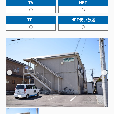
接続・設定⽅法
TV
NET
イベントカレンダー
機器⼀覧
ポテトホーム防犯カメラ
オプションサービス
料⾦プラン
でんきトップ
暮らしを快適にするサービス
○
○
訪問サポート＆サポートパックサービス料⾦表
講座のご案内
オプションサービス
auスマートバリュー
機種⼀覧
ポラリンでんき×ポテト
暮らしを快適にするサービストップ
TEL
NET使い放題
マイページ
インターネットギガシェアプラン
auまとめトーク
オプションサービス
ポテトでんき
ポテトライフメール
○
○
ケーブルプラスでんき
⽣活あんしんサービス
お申し込み
みるプラス