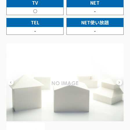
接続・設定⽅法
TV
NET
イベントカレンダー
機器⼀覧
ポテトホーム防犯カメラ
オプションサービス
料⾦プラン
でんきトップ
暮らしを快適にするサービス
○
-
訪問サポート＆サポートパックサービス料⾦表
講座のご案内
オプションサービス
auスマートバリュー
機種⼀覧
ポラリンでんき×ポテト
暮らしを快適にするサービストップ
TEL
NET使い放題
マイページ
インターネットギガシェアプラン
auまとめトーク
オプションサービス
ポテトでんき
ポテトライフメール
-
-
ケーブルプラスでんき
⽣活あんしんサービス
お申し込み
みるプラス