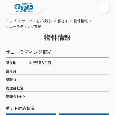
トップ
サービスをご検討のお客さま
物件情報
ご検討中の方
サニーラディング東光
物件情報
ご検討中の方
ご加入中の方
サービス提供エリア
ご加入中の方
サニーラディング東光
サービス案内
工事・配線について
ご加入中のサービス確認・変更
所在地
東光5条5丁目
サービス案内
コミチャン
新居をご検討中の方へ
WEBメール
築年月
ケーブルテレビ
ポテトを導入している集合住宅
お困りの方はこちら
サポートサービス
間取り
ケーブルテレビトップ
インターネット
物件情報
サポートサービストップ
管理会社名
新着情報
チャンネル紹介
インターネットトップ
会社案内
固定電話
特典・キャンペーン
リモートコール
管理会社HP
メンテナンス・障害情報
料⾦プラン
料⾦プラン
固定電話トップ
ポテトスマートフォン
おトクな割引サービス
メンテナンス
回線速度測定
ポテト対応状況
ポテトからのプレゼント
NHK衛星受信料団体⼀括⽀払
Wi-Fiサービス
基本料⾦・通話料⾦
ポテトスマートフォントップ
障害情報
でんき