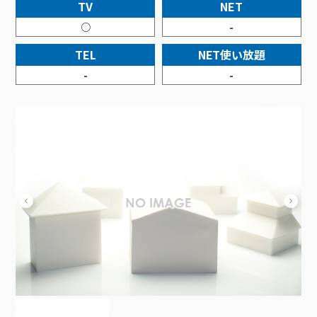
接続・設定⽅法
TV
NET
イベントカレンダー
機器⼀覧
ポテトホーム防犯カメラ
オプションサービス
料⾦プラン
でんきトップ
暮らしを快適にするサービス
○
-
訪問サポート＆サポートパックサービス料⾦表
講座のご案内
オプションサービス
auスマートバリュー
機種⼀覧
ポラリンでんき×ポテト
暮らしを快適にするサービストップ
TEL
NET使い放題
マイページ
インターネットギガシェアプラン
auまとめトーク
オプションサービス
ポテトでんき
ポテトライフメール
-
-
ケーブルプラスでんき
⽣活あんしんサービス
お申し込み
みるプラス