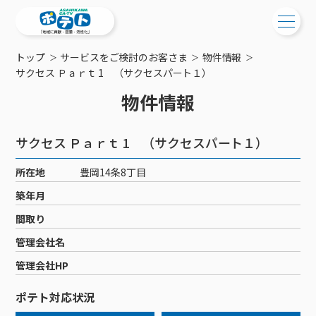
トップ
サービスをご検討のお客さま
物件情報
ご検討中の方
サクセス Ｐａｒｔ 1 （サクセスパート１）
物件情報
ご検討中の方
ご加入中の方
サービス提供エリア
ご加入中の方
サクセス Ｐａｒｔ 1 （サクセスパート１）
サービス案内
工事・配線について
ご加入中のサービス確認・変更
所在地
豊岡14条8丁目
サービス案内
コミチャン
新居をご検討中の方へ
WEBメール
築年月
ケーブルテレビ
ポテトを導入している集合住宅
お困りの方はこちら
サポートサービス
間取り
ケーブルテレビトップ
インターネット
物件情報
サポートサービストップ
管理会社名
新着情報
チャンネル紹介
インターネットトップ
会社案内
固定電話
特典・キャンペーン
リモートコール
管理会社HP
メンテナンス・障害情報
料⾦プラン
料⾦プラン
固定電話トップ
ポテトスマートフォン
おトクな割引サービス
メンテナンス
回線速度測定
ポテト対応状況
ポテトからのプレゼント
NHK衛星受信料団体⼀括⽀払
Wi-Fiサービス
基本料⾦・通話料⾦
ポテトスマートフォントップ
障害情報
でんき