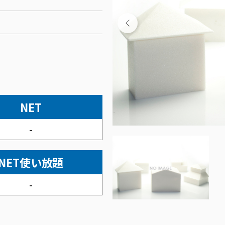
NET
-
NET使い放題
-