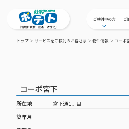
ご検討中の方
ご
サービス提供エリ
トップ
サービスをご検討のお客さま
物件情報
コーポ
工事・配線につい
新居をご検討中の
ポテトを導入して
物件情報
特典・キャンペー
コーポ宮下
おトクな割引サー
所在地
宮下通1丁目
築年月