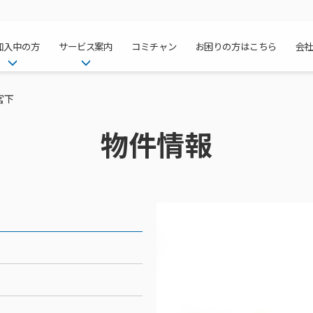
加入中の方
サービス案内
コミチャン
お困りの方はこちら
会
ケーブルテレ
ア
ご加入中のサービス確認・変更
ケーブルテレビ
宮下
チャンネル紹
インターネッ
て
WEBメール
インターネット
物件情報
サポートサービストップ
料⾦プラン
料⾦プラン
固定電話トッ
方へ
サポートサービス
固定電話
リモートコール
NHK衛星受
Wi-Fiサービ
基本料⾦・通
ポテトスマー
いる集合住宅
新着情報
ポテトスマートフォン
回線速度測定
機器⼀覧
ポテトホーム
オプションサ
料⾦プラン
でんきトップ
メンテナンス・障害情報
でんき
接続・設定⽅法
オプションサ
auスマート
機種⼀覧
ポラリンでん
暮らしを快適
ン
ポテトからのプレゼント
暮らしを快適にするサービス
訪問サポート＆サポートパッ
インターネッ
auまとめトー
オプションサ
ポテトでんき
ポテトライフ
ビス
イベントカレンダー
ケーブルプラ
⽣活あんしん
講座のご案内
みるプラス