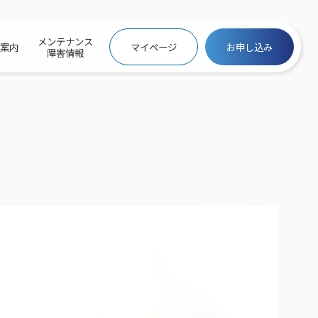
メンテナンス
社案内
マイページ
お申し込み
障害情報
ビトップ
介
トトップ
プ
信料団体⼀括⽀払
ス
話料⾦
トフォントップ
防犯カメラ
ービス
ービス
バリュー
き×ポテト
にするサービストップ
クサービス料⾦表
トギガシェアプラン
ク
ービス
メール
スでんき
サービス