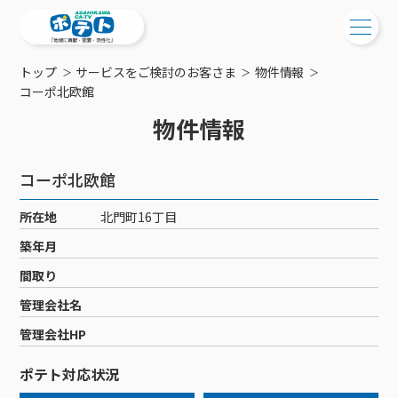
トップ
サービスをご検討のお客さま
物件情報
ご検討中の方
コーポ北欧館
物件情報
ご検討中の方
ご加入中の方
サービス提供エリア
ご加入中の方
コーポ北欧館
サービス案内
工事・配線について
ご加入中のサービス確認・変更
所在地
北門町16丁目
サービス案内
コミチャン
新居をご検討中の方へ
WEBメール
築年月
ケーブルテレビ
ポテトを導入している集合住宅
お困りの方はこちら
サポートサービス
間取り
ケーブルテレビトップ
インターネット
物件情報
サポートサービストップ
管理会社名
新着情報
チャンネル紹介
インターネットトップ
会社案内
固定電話
特典・キャンペーン
リモートコール
管理会社HP
メンテナンス・障害情報
料⾦プラン
料⾦プラン
固定電話トップ
ポテトスマートフォン
おトクな割引サービス
メンテナンス
回線速度測定
ポテト対応状況
ポテトからのプレゼント
NHK衛星受信料団体⼀括⽀払
Wi-Fiサービス
基本料⾦・通話料⾦
ポテトスマートフォントップ
障害情報
でんき