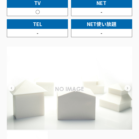
接続・設定⽅法
TV
NET
イベントカレンダー
機器⼀覧
ポテトホーム防犯カメラ
オプションサービス
料⾦プラン
でんきトップ
暮らしを快適にするサービス
○
-
訪問サポート＆サポートパックサービス料⾦表
講座のご案内
オプションサービス
auスマートバリュー
機種⼀覧
ポラリンでんき×ポテト
暮らしを快適にするサービストップ
TEL
NET使い放題
マイページ
インターネットギガシェアプラン
auまとめトーク
オプションサービス
ポテトでんき
ポテトライフメール
-
-
ケーブルプラスでんき
⽣活あんしんサービス
お申し込み
みるプラス