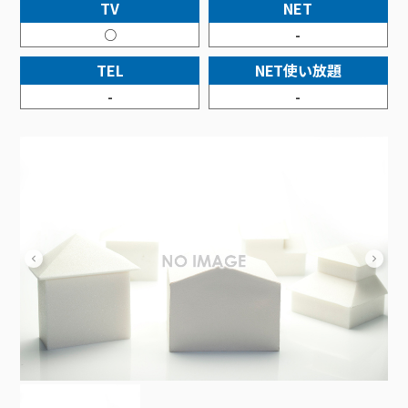
接続・設定⽅法
TV
NET
イベントカレンダー
機器⼀覧
ポテトホーム防犯カメラ
オプションサービス
料⾦プラン
でんきトップ
暮らしを快適にするサービス
○
-
訪問サポート＆サポートパックサービス料⾦表
講座のご案内
オプションサービス
auスマートバリュー
機種⼀覧
ポラリンでんき×ポテト
暮らしを快適にするサービストップ
TEL
NET使い放題
マイページ
インターネットギガシェアプラン
auまとめトーク
オプションサービス
ポテトでんき
ポテトライフメール
-
-
ケーブルプラスでんき
⽣活あんしんサービス
お申し込み
みるプラス