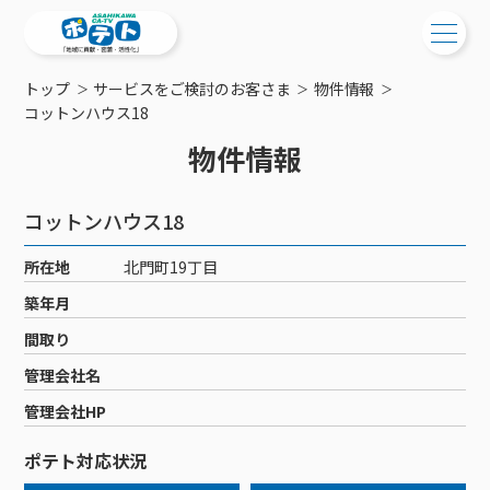
トップ
サービスをご検討のお客さま
物件情報
ご検討中の方
コットンハウス18
物件情報
ご検討中の方
ご加入中の方
サービス提供エリア
ご加入中の方
コットンハウス18
サービス案内
工事・配線について
ご加入中のサービス確認・変更
所在地
北門町19丁目
サービス案内
コミチャン
新居をご検討中の方へ
WEBメール
築年月
ケーブルテレビ
ポテトを導入している集合住宅
お困りの方はこちら
サポートサービス
間取り
ケーブルテレビトップ
インターネット
物件情報
サポートサービストップ
管理会社名
新着情報
チャンネル紹介
インターネットトップ
会社案内
固定電話
特典・キャンペーン
リモートコール
管理会社HP
メンテナンス・障害情報
料⾦プラン
料⾦プラン
固定電話トップ
ポテトスマートフォン
おトクな割引サービス
メンテナンス
回線速度測定
ポテト対応状況
ポテトからのプレゼント
NHK衛星受信料団体⼀括⽀払
Wi-Fiサービス
基本料⾦・通話料⾦
ポテトスマートフォントップ
障害情報
でんき