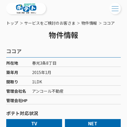
トップ
サービスをご検討のお客さま
物件情報
ココア
ご検討中の方
物件情報
ご検討中の方
ご加入中の方
ココア
サービス提供エリア
ご加入中の方
サービス案内
工事・配線について
所在地
春光3条8丁目
ご加入中のサービス確認・変更
サービス案内
コミチャン
築年月
2015年1月
新居をご検討中の方へ
WEBメール
ケーブルテレビ
間取り
1LDK
ポテトを導入している集合住宅
お困りの方はこちら
サポートサービス
ケーブルテレビトップ
管理会社名
アンコール不動産
インターネット
物件情報
サポートサービストップ
新着情報
チャンネル紹介
インターネットトップ
管理会社HP
会社案内
固定電話
特典・キャンペーン
リモートコール
メンテナンス・障害情報
料⾦プラン
料⾦プラン
固定電話トップ
ポテト対応状況
ポテトスマートフォン
おトクな割引サービス
メンテナンス
回線速度測定
ポテトからのプレゼント
NHK衛星受信料団体⼀括⽀払
Wi-Fiサービス
基本料⾦・通話料⾦
ポテトスマートフォントップ
障害情報
TV
NET
でんき