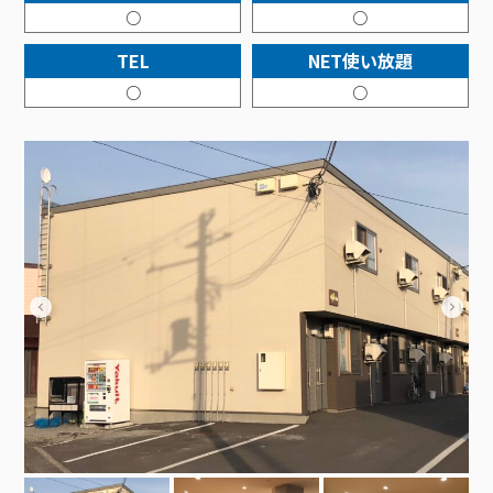
接続・設定⽅法
イベントカレンダー
○
○
機器⼀覧
ポテトホーム防犯カメラ
オプションサービス
料⾦プラン
でんきトップ
暮らしを快適にするサービス
訪問サポート＆サポートパックサービス料⾦表
講座のご案内
TEL
NET使い放題
オプションサービス
auスマートバリュー
機種⼀覧
ポラリンでんき×ポテト
暮らしを快適にするサービストップ
マイページ
○
○
インターネットギガシェアプラン
auまとめトーク
オプションサービス
ポテトでんき
ポテトライフメール
ケーブルプラスでんき
⽣活あんしんサービス
お申し込み
みるプラス