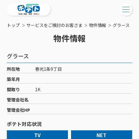
トップ
サービスをご検討のお客さま
物件情報
グラース
ご検討中の方
物件情報
ご検討中の方
ご加入中の方
グラース
サービス提供エリア
ご加入中の方
サービス案内
工事・配線について
所在地
春光1条9丁目
ご加入中のサービス確認・変更
サービス案内
コミチャン
築年月
新居をご検討中の方へ
WEBメール
ケーブルテレビ
間取り
1K
ポテトを導入している集合住宅
お困りの方はこちら
サポートサービス
ケーブルテレビトップ
管理会社名
インターネット
物件情報
サポートサービストップ
新着情報
チャンネル紹介
インターネットトップ
管理会社HP
会社案内
固定電話
特典・キャンペーン
リモートコール
メンテナンス・障害情報
料⾦プラン
料⾦プラン
固定電話トップ
ポテト対応状況
ポテトスマートフォン
おトクな割引サービス
メンテナンス
回線速度測定
ポテトからのプレゼント
NHK衛星受信料団体⼀括⽀払
Wi-Fiサービス
基本料⾦・通話料⾦
ポテトスマートフォントップ
障害情報
TV
NET
でんき