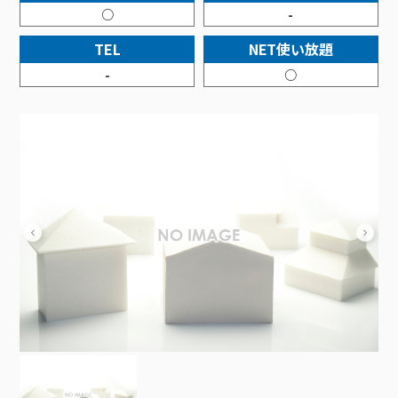
接続・設定⽅法
イベントカレンダー
○
-
機器⼀覧
ポテトホーム防犯カメラ
オプションサービス
料⾦プラン
でんきトップ
暮らしを快適にするサービス
訪問サポート＆サポートパックサービス料⾦表
講座のご案内
TEL
NET使い放題
オプションサービス
auスマートバリュー
機種⼀覧
ポラリンでんき×ポテト
暮らしを快適にするサービストップ
マイページ
-
○
インターネットギガシェアプラン
auまとめトーク
オプションサービス
ポテトでんき
ポテトライフメール
ケーブルプラスでんき
⽣活あんしんサービス
お申し込み
みるプラス