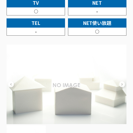
接続・設定⽅法
TV
NET
イベントカレンダー
機器⼀覧
ポテトホーム防犯カメラ
オプションサービス
料⾦プラン
でんきトップ
暮らしを快適にするサービス
○
-
訪問サポート＆サポートパックサービス料⾦表
講座のご案内
オプションサービス
auスマートバリュー
機種⼀覧
ポラリンでんき×ポテト
暮らしを快適にするサービストップ
TEL
NET使い放題
マイページ
インターネットギガシェアプラン
auまとめトーク
オプションサービス
ポテトでんき
ポテトライフメール
-
○
ケーブルプラスでんき
⽣活あんしんサービス
お申し込み
みるプラス