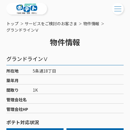
トップ
サービスをご検討のお客さま
物件情報
ご検討中の方
グランドラインⅤ
物件情報
ご検討中の方
ご加入中の方
サービス提供エリア
ご加入中の方
グランドラインⅤ
サービス案内
工事・配線について
ご加入中のサービス確認・変更
所在地
5条通18丁目
サービス案内
コミチャン
新居をご検討中の方へ
WEBメール
築年月
ケーブルテレビ
ポテトを導入している集合住宅
お困りの方はこちら
サポートサービス
間取り
1K
ケーブルテレビトップ
インターネット
物件情報
サポートサービストップ
管理会社名
新着情報
チャンネル紹介
インターネットトップ
会社案内
固定電話
特典・キャンペーン
リモートコール
管理会社HP
メンテナンス・障害情報
料⾦プラン
料⾦プラン
固定電話トップ
ポテトスマートフォン
おトクな割引サービス
メンテナンス
回線速度測定
ポテト対応状況
ポテトからのプレゼント
NHK衛星受信料団体⼀括⽀払
Wi-Fiサービス
基本料⾦・通話料⾦
ポテトスマートフォントップ
障害情報
でんき