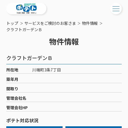
トップ
サービスをご検討のお客さま
物件情報
ご検討中の方
クラフトガーデンＢ
物件情報
ご検討中の方
ご加入中の方
サービス提供エリア
ご加入中の方
クラフトガーデンＢ
サービス案内
工事・配線について
ご加入中のサービス確認・変更
所在地
川端町3条7丁目
サービス案内
コミチャン
新居をご検討中の方へ
WEBメール
築年月
ケーブルテレビ
ポテトを導入している集合住宅
お困りの方はこちら
サポートサービス
間取り
ケーブルテレビトップ
インターネット
物件情報
サポートサービストップ
管理会社名
新着情報
チャンネル紹介
インターネットトップ
会社案内
固定電話
特典・キャンペーン
リモートコール
管理会社HP
メンテナンス・障害情報
料⾦プラン
料⾦プラン
固定電話トップ
ポテトスマートフォン
おトクな割引サービス
メンテナンス
回線速度測定
ポテト対応状況
ポテトからのプレゼント
NHK衛星受信料団体⼀括⽀払
Wi-Fiサービス
基本料⾦・通話料⾦
ポテトスマートフォントップ
障害情報
でんき