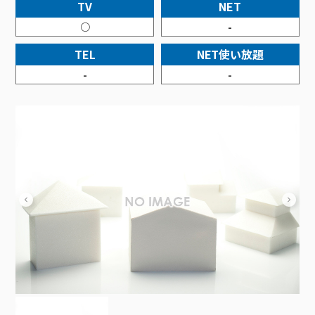
接続・設定⽅法
TV
NET
イベントカレンダー
機器⼀覧
ポテトホーム防犯カメラ
オプションサービス
料⾦プラン
でんきトップ
暮らしを快適にするサービス
○
-
訪問サポート＆サポートパックサービス料⾦表
講座のご案内
オプションサービス
auスマートバリュー
機種⼀覧
ポラリンでんき×ポテト
暮らしを快適にするサービストップ
TEL
NET使い放題
マイページ
インターネットギガシェアプラン
auまとめトーク
オプションサービス
ポテトでんき
ポテトライフメール
-
-
ケーブルプラスでんき
⽣活あんしんサービス
お申し込み
みるプラス