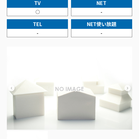
接続・設定⽅法
TV
NET
イベントカレンダー
機器⼀覧
ポテトホーム防犯カメラ
オプションサービス
料⾦プラン
でんきトップ
暮らしを快適にするサービス
○
-
訪問サポート＆サポートパックサービス料⾦表
講座のご案内
オプションサービス
auスマートバリュー
機種⼀覧
ポラリンでんき×ポテト
暮らしを快適にするサービストップ
TEL
NET使い放題
マイページ
インターネットギガシェアプラン
auまとめトーク
オプションサービス
ポテトでんき
ポテトライフメール
-
-
ケーブルプラスでんき
⽣活あんしんサービス
お申し込み
みるプラス