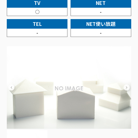
接続・設定⽅法
TV
NET
イベントカレンダー
機器⼀覧
ポテトホーム防犯カメラ
オプションサービス
料⾦プラン
でんきトップ
暮らしを快適にするサービス
○
-
訪問サポート＆サポートパックサービス料⾦表
講座のご案内
オプションサービス
auスマートバリュー
機種⼀覧
ポラリンでんき×ポテト
暮らしを快適にするサービストップ
TEL
NET使い放題
マイページ
インターネットギガシェアプラン
auまとめトーク
オプションサービス
ポテトでんき
ポテトライフメール
-
-
ケーブルプラスでんき
⽣活あんしんサービス
お申し込み
みるプラス