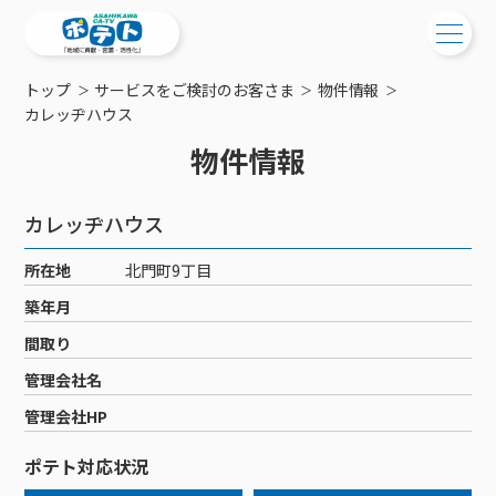
トップ
サービスをご検討のお客さま
物件情報
ご検討中の方
カレッヂハウス
物件情報
ご検討中の方
ご加入中の方
サービス提供エリア
ご加入中の方
カレッヂハウス
サービス案内
工事・配線について
ご加入中のサービス確認・変更
所在地
北門町9丁目
サービス案内
コミチャン
新居をご検討中の方へ
WEBメール
築年月
ケーブルテレビ
ポテトを導入している集合住宅
お困りの方はこちら
サポートサービス
間取り
ケーブルテレビトップ
インターネット
物件情報
サポートサービストップ
管理会社名
新着情報
チャンネル紹介
インターネットトップ
会社案内
固定電話
特典・キャンペーン
リモートコール
管理会社HP
メンテナンス・障害情報
料⾦プラン
料⾦プラン
固定電話トップ
ポテトスマートフォン
おトクな割引サービス
メンテナンス
回線速度測定
ポテト対応状況
ポテトからのプレゼント
NHK衛星受信料団体⼀括⽀払
Wi-Fiサービス
基本料⾦・通話料⾦
ポテトスマートフォントップ
障害情報
でんき